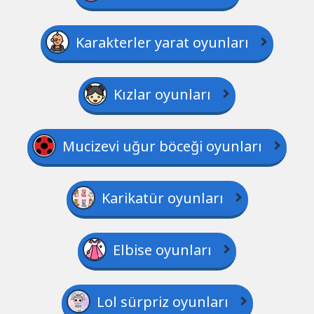
Karakterler yarat oyunları
Kızlar oyunları
Mucizevi uğur böceği oyunları
Karikatür oyunları
Elbise oyunları
Lol sürpriz oyunları