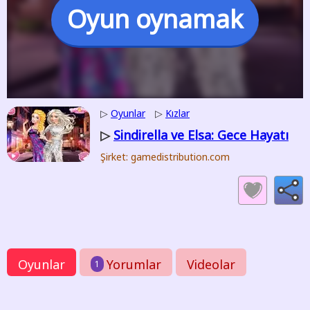
Oyun oynamak
▷
Oyunlar
▷
Kızlar
Sindirella ve Elsa: Gece Hayatı
▷
Şirket: gamedistribution.com
Oyunlar
Yorumlar
Videolar
1