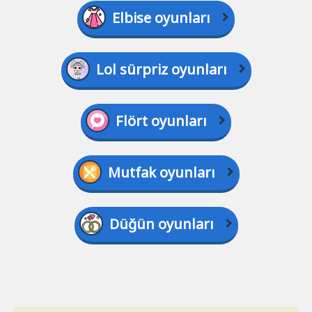
Elbise oyunları
Lol sürpriz oyunları
Flört oyunları
Mutfak oyunları
Düğün oyunları