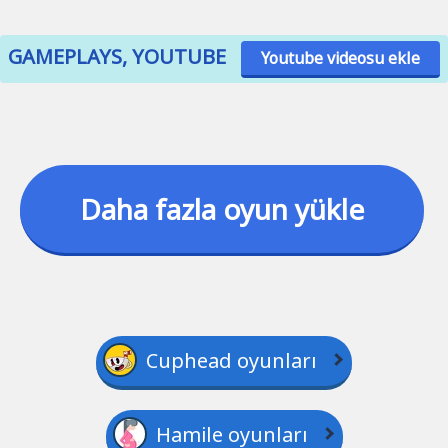
GAMEPLAYS, YOUTUBE
Youtube videosu ekle
Daha fazla oyun yükle
Cuphead oyunları
Hamile oyunları