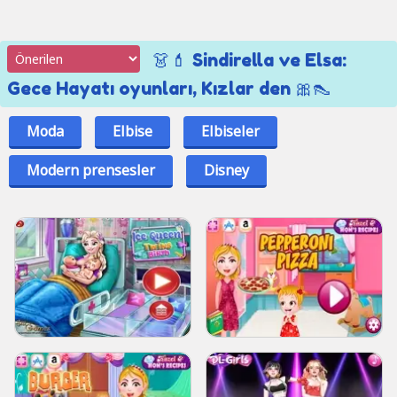
👗💄 Sindirella ve Elsa:
Gece Hayatı oyunları, Kızlar den 🎀👠
Moda
Elbise
Elbiseler
Modern prensesler
Disney