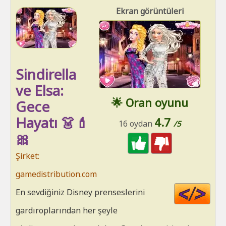
Ekran görüntüleri
Sindirella
ve Elsa:
🌟 Oran oyunu
Gece
Hayatı 👗💄
4.7
16 oydan
/5
🎀
Şirket:
gamedistribution.com
Cod
En sevdiğiniz Disney prenseslerini
HT
gardıroplarından her şeyle