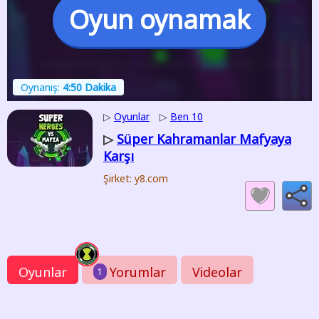
Oyun oynamak
Oynanış:
4:50 Dakika
▷
Oyunlar
▷
Ben 10
Süper Kahramanlar Mafyaya
▷
Karşı
Şirket: y8.com
Oyunlar
Yorumlar
Videolar
1