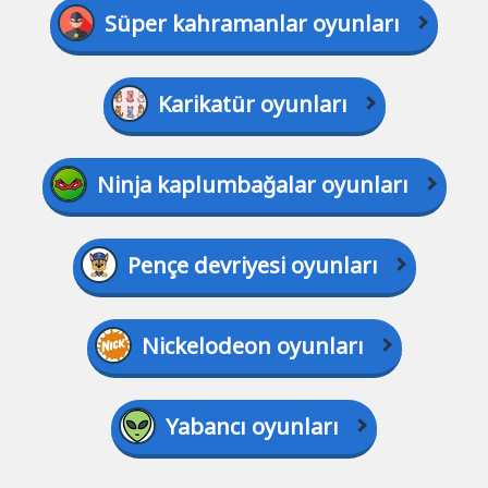
Süper kahramanlar oyunları
Karikatür oyunları
Ninja kaplumbağalar oyunları
Pençe devriyesi oyunları
Nickelodeon oyunları
Yabancı oyunları