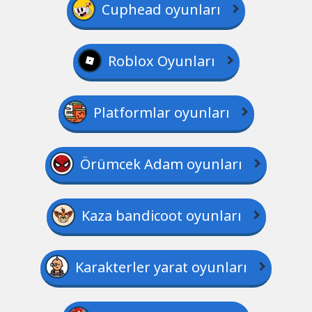
Cuphead oyunları
Roblox Oyunları
Platformlar oyunları
Örümcek Adam oyunları
Kaza bandicoot oyunları
Karakterler yarat oyunları