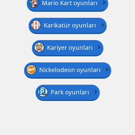
Mario Kart oyunları
Karikatür oyunları
Kariyer oyunları
Nickelodeon oyunları
Park oyunları