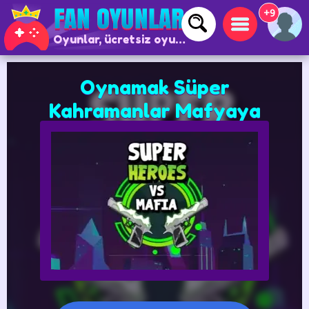
+9
Oyunlar, ücretsiz oyunlar ve çevrimiçi oyunlar
Oynamak Süper
Kahramanlar Mafyaya
Karşı