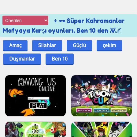
👦🕶 Süper Kahramanlar
Mafyaya Karşı oyunları, Ben 10 den 👾🌌
Amaç
Silahlar
Güçlü
çekim
Düşmanlar
Ben 10