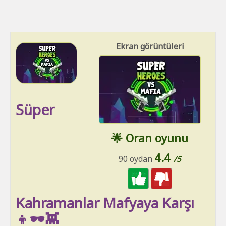
Ekran görüntüleri
Süper
🌟 Oran oyunu
4.4
90 oydan
/5
Kahramanlar Mafyaya Karşı
👦🕶👾