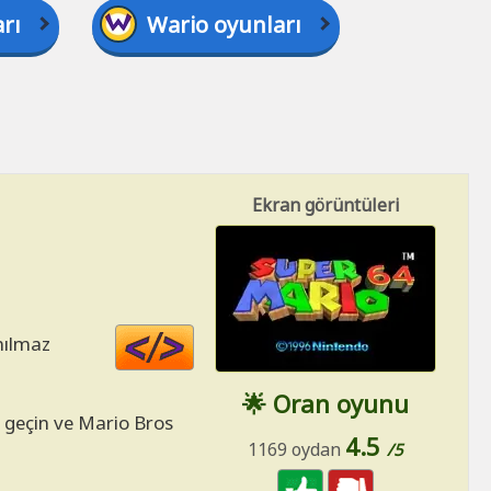
rı
Wario oyunları
Ekran görüntüleri
Code
nılmaz
HTML
🌟 Oran oyunu
ri geçin ve Mario Bros
4.5
1169 oydan
/5