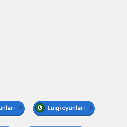
unları
Luigi oyunları