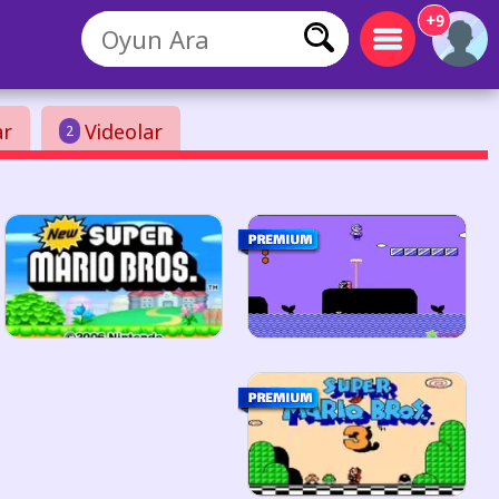
+9
ar
Videolar
2