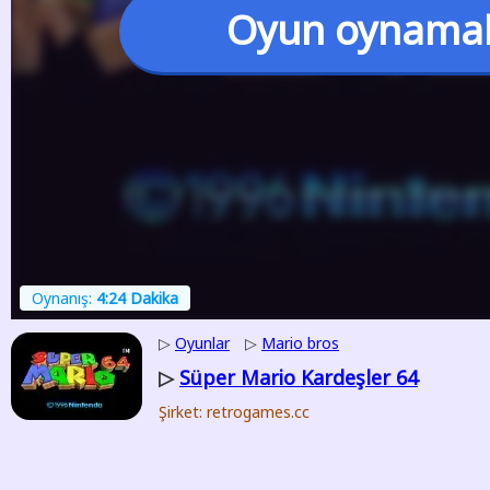
Oyun oynama
Oynanış:
4:24 Dakika
▷
Oyunlar
▷
Mario bros
Süper Mario Kardeşler 64
▷
Şirket: retrogames.cc