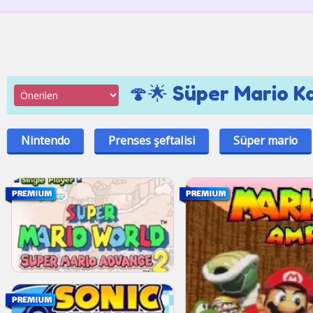
🍄🌟 Süper Mario Ka
Nintendo
Prenses şeftalisi
Süper mario