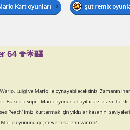
Mario Kart oyunları
şut remix oyunla
r 64 🍄🌟🏰
ario, Luigi ve Mario ile oynayabileceksiniz. Zamanın ina
sik. Bu retro Süper Mario oyununa bayılacaksınız ve farklı
enses Peach' imizi kurtarmak için yıldızlar kazanın, seviyele
er Mario oyununu geçmeye cesaretin var mı?.