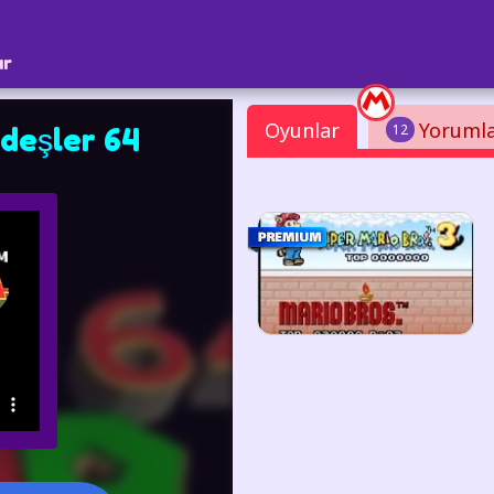
ar
Oyunlar
Yoruml
12
deşler 64