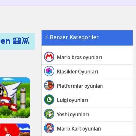
⚡ Benzer Kategoriler
den 🏰👾
Mario bros oyunları
Klasikler Oyunları
Platformlar oyunları
Luigi oyunları
Yoshi oyunları
Mario Kart oyunları