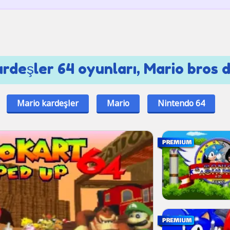
rdeşler 64 oyunları, Mario bros 
Mario kardeşler
Mario
Nintendo 64