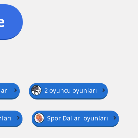
e
arı
2 oyuncu oyunları
ları
Spor Dalları oyunları