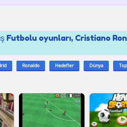
ş Futbolu oyunları, Cristiano Ro
rid
Ronaldo
Hedefler
Dünya
Top