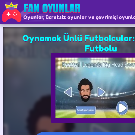
Oyunlar, ücretsiz oyunlar ve çevrimiçi oyunl
Oynamak Ünlü Futbolcular:
Futbolu