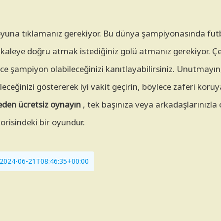
 oyuna tıklamanız gerekiyor. Bu dünya şampiyonasında fut
, kaleye doğru atmak istediğiniz golü atmanız gerekiyor. Çe
lece şampiyon olabileceğinizi kanıtlayabilirsiniz. Unutmayı
ceğinizi göstererek iyi vakit geçirin, böylece zaferi koruya
eden ücretsiz oynayın
, tek başınıza veya arkadaşlarınızla
orisindeki bir oyundur.
i: 2024-06-21T08:46:35+00:00