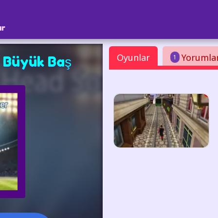
ar
Oyunlar
Yorumla
1
 Büyük Baş