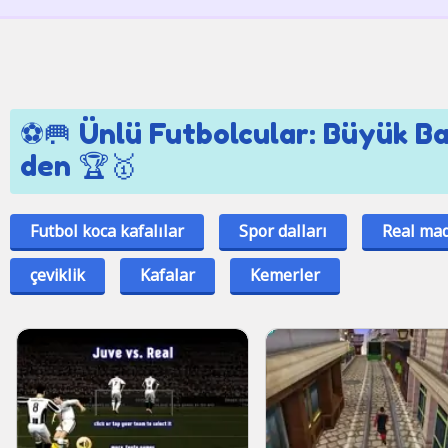
⚽🥅 Ünlü Futbolcular: Büyük Ba
den 🏆🥇
Futbol koca kafalılar
Spor dalları
Real mad
çeviklik
Kafalar
Kemerler