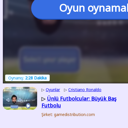
Oyun oynama
Oynanış:
2:28 Dakika
▷
Oyunlar
▷
Cristiano Ronaldo
Ünlü Futbolcular: Büyük Baş
▷
Futbolu
Şirket: gamedistribution.com