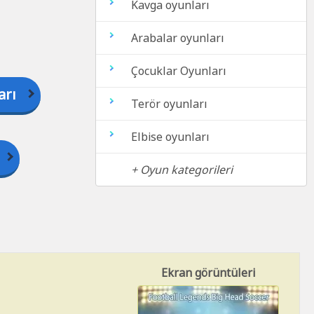
Kavga oyunları
Arabalar oyunları
Çocuklar Oyunları
arı
Terör oyunları
Elbise oyunları
+ Oyun kategorileri
Ekran görüntüleri