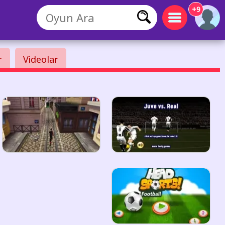
+9
r
Videolar