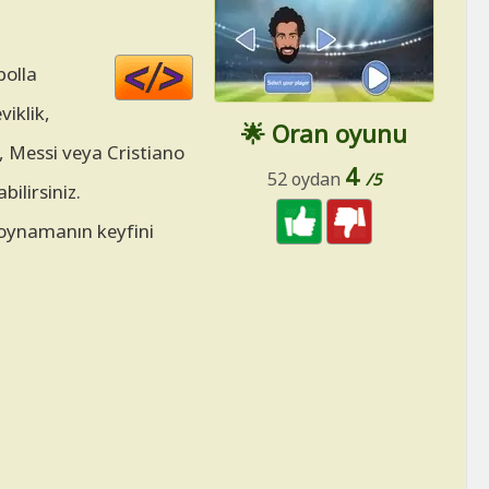
Code
bolla
HTML
viklik,
🌟 Oran oyunu
n, Messi veya Cristiano
4
52 oydan
/5
bilirsiniz.
 oynamanın keyfini