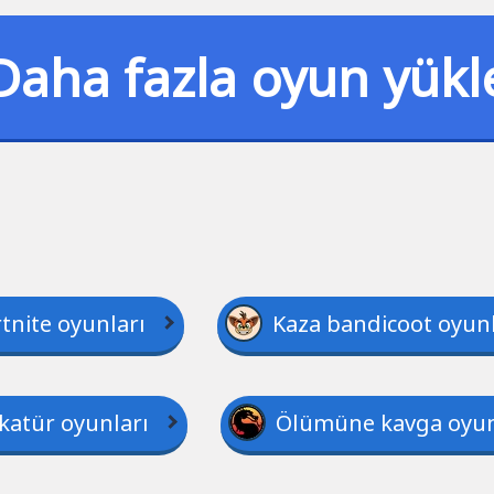
Daha fazla oyun yükl
tnite oyunları
Kaza bandicoot oyunl
katür oyunları
Ölümüne kavga oyun