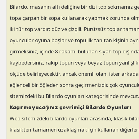
Bilardo, masanın altı deliğine bir dizi top sokmamız ge
topa çarpan bir sopa kullanarak yapmak zorunda olmam
iki tür top vardır: düz ve çizgili. Pürüzsüz toplar tama
oyuncular oyuna başlar ve topu ilk tanıtan kişinin aynı 
girmelisiniz, içinde 8 rakamı bulunan siyah top dışın
kaybedersiniz, rakip topun veya beyaz topun yanlışlıkl
ölçüde belirleyecektir, ancak önemli olan, ister arkada
eğlenceli bir öğleden sonra geçirmenizdir. çok oyuncul
sitemizdeki bu Bilardo oyunları kategorisinde mevcut
Kaçırmayacağınız çevrimiçi Bilardo Oyunları
Web sitemizdeki bilardo oyunları arasında, klasik bi
klasikten tamamen uzaklaşmak için kullanan diğerlerin