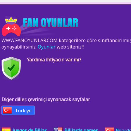
WWW.FANOYUNLAR.COM kategorilere göre sınıflandırılmış ücr
oynayabilirsiniz.
Oyunlar
web siteniz!!!
Yardıma ihtiyacın var mı?
Diğer diller, çevrimiçi oynanacak sayfalar
Türkiye
juegos de Billar
Billiards games
Bilard