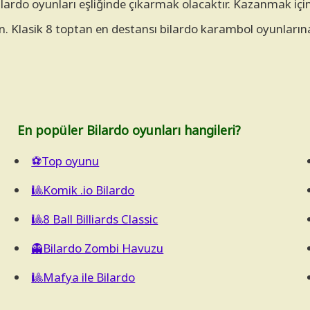
bilardo oyunları eşliğinde çıkarmak olacaktır. Kazanmak i
. Klasik 8 toptan en destansı bilardo karambol oyunlarına
En popüler Bilardo oyunları hangileri?
⚽Top oyunu
🎱Komik .io Bilardo
🎱8 Ball Billiards Classic
👻Bilardo Zombi Havuzu
🎱Mafya ile Bilardo