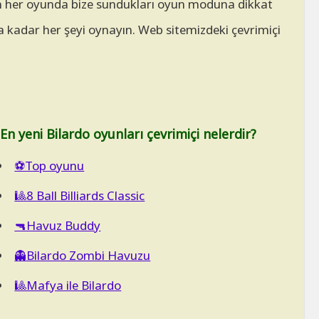
çin her oyunda bize sundukları oyun moduna dikkat
 kadar her şeyi oynayın. Web sitemizdeki çevrimiçi
En yeni Bilardo oyunları çevrimiçi nelerdir?
⚽Top oyunu
🎱8 Ball Billiards Classic
🔫Havuz Buddy
👻Bilardo Zombi Havuzu
🎱Mafya ile Bilardo