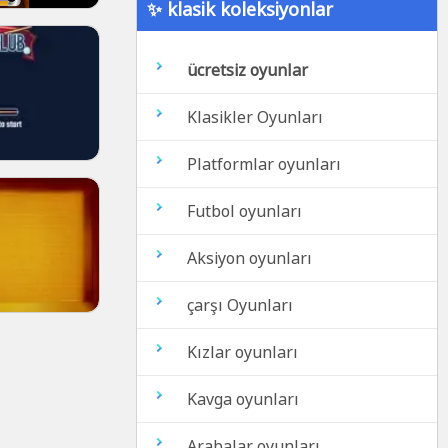
✨ klasik koleksiyonlar
ücretsiz oyunlar
Klasikler Oyunları
Platformlar oyunları
Futbol oyunları
Aksiyon oyunları
çarşı Oyunları
Kızlar oyunları
Kavga oyunları
Arabalar oyunları