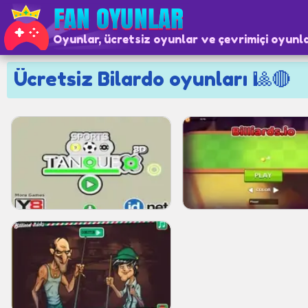
Oyunlar, ücretsiz oyunlar ve çevrimiçi oyunl
Ücretsiz Bilardo oyunları 🎱🔴