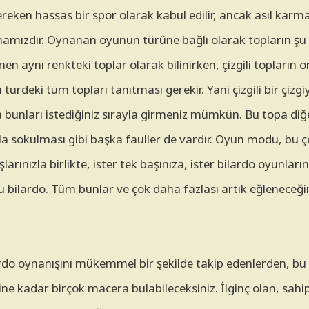
reken hassas bir spor olarak kabul edilir, ancak asıl karma
ızdır. Oynanan oyunun türüne bağlı olarak topların şu ve
men aynı renkteki toplar olarak bilinirken, çizgili topların 
türdeki tüm topları tanıtması gerekir. Yani çizgili bir çizgi
da bunları istediğiniz sırayla girmeniz mümkün. Bu topa di
a sokulması gibi başka fauller de vardır. Oyun modu, bu çe
şlarınızla birlikte, ister tek başınıza, ister bilardo oyunl
u bilardo. Tüm bunlar ve çok daha fazlası artık eğleneceğin
.
lardo oynanışını mükemmel bir şekilde takip edenlerden, b
e kadar birçok macera bulabileceksiniz. İlginç olan, sahi