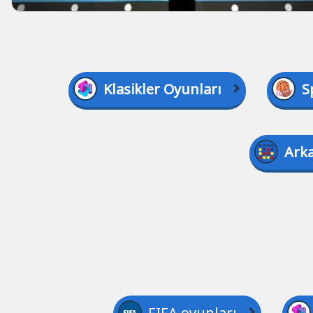
Klasikler Oyunları
S
Arka
FIFA oyunları