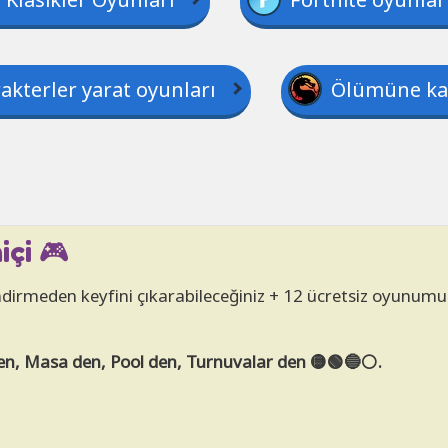
akterler yarat oyunları
Ölümüne ka
içi 🎮
n indirmeden keyfini çıkarabileceğiniz + 12 ücretsiz oyunumuz
en, Masa den, Pool den, Turnuvalar den 🟡🟢🔵⚪.