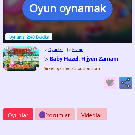
Oyun oynamak
Oynanış:
2:40 Dakika
▷
Oyunlar
▷
Kızlar
Baby Hazel: Hijyen Zamanı
▷
Şirket: gamedistribution.com
Oyunlar
Yorumlar
Videolar
1