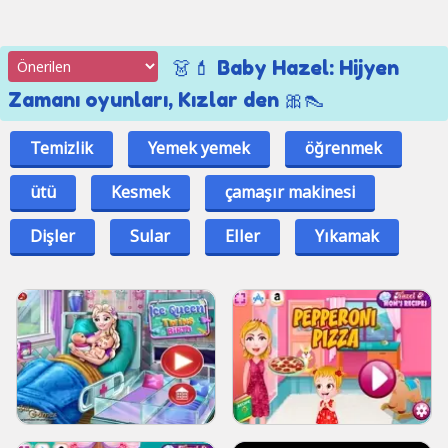
👗💄 Baby Hazel: Hijyen
Zamanı oyunları, Kızlar den 🎀👠
Temizlik
Yemek yemek
öğrenmek
ütü
Kesmek
çamaşır makinesi
Dişler
Sular
Eller
Yıkamak