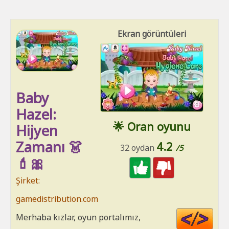
Ekran görüntüleri
Baby
Hazel:
🌟 Oran oyunu
Hijyen
Zamanı 👗
4.2
32 oydan
/5
💄🎀
Şirket:
gamedistribution.com
Cod
Merhaba kızlar, oyun portalımız,
HT