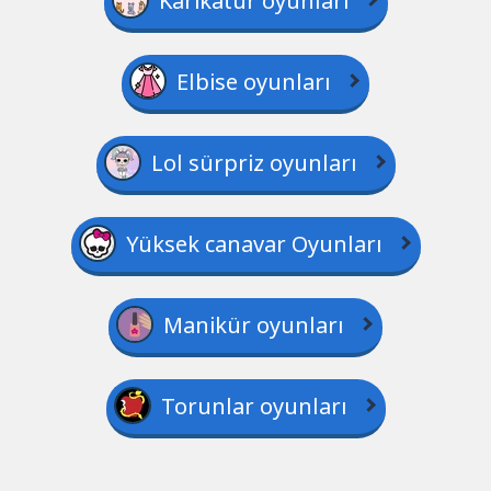
Karikatür oyunları
Elbise oyunları
Lol sürpriz oyunları
Yüksek canavar Oyunları
Manikür oyunları
Torunlar oyunları