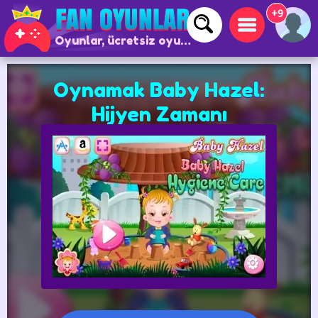
+9
Oyunlar, ücretsiz oyunlar ve çevrimiçi oyunlar
Oynamak Baby Hazel:
Hijyen Zamanı