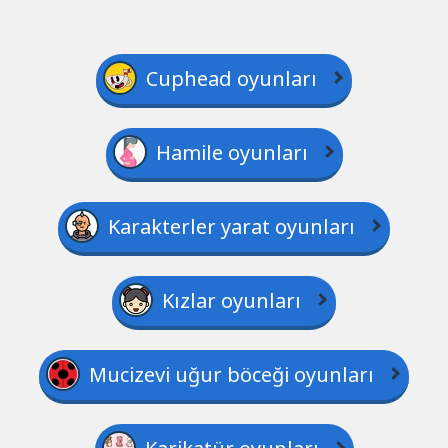
Cuphead oyunları
Hamile oyunları
Karakterler yarat oyunları
Kızlar oyunları
Mucizevi uğur böceği oyunları