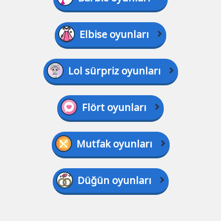
Elbise oyunları
Lol sürpriz oyunları
Flört oyunları
Mutfak oyunları
Düğün oyunları