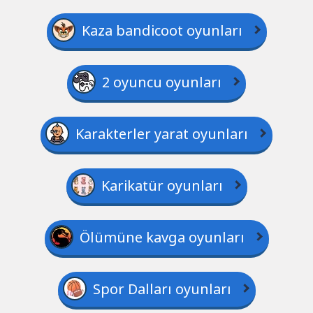
Kaza bandicoot oyunları
2 oyuncu oyunları
Karakterler yarat oyunları
Karikatür oyunları
Ölümüne kavga oyunları
Spor Dalları oyunları