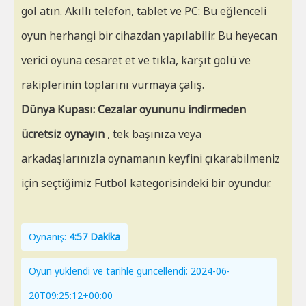
gol atın. Akıllı telefon, tablet ve PC: Bu eğlenceli
oyun herhangi bir cihazdan yapılabilir. Bu heyecan
verici oyuna cesaret et ve tıkla, karşıt golü ve
rakiplerinin toplarını vurmaya çalış.
Dünya Kupası: Cezalar oyununu indirmeden
ücretsiz oynayın
, tek başınıza veya
arkadaşlarınızla oynamanın keyfini çıkarabilmeniz
için seçtiğimiz Futbol kategorisindeki bir oyundur.
Oynanış:
4:57 Dakika
Oyun yüklendi ve tarihle güncellendi: 2024-06-
20T09:25:12+00:00