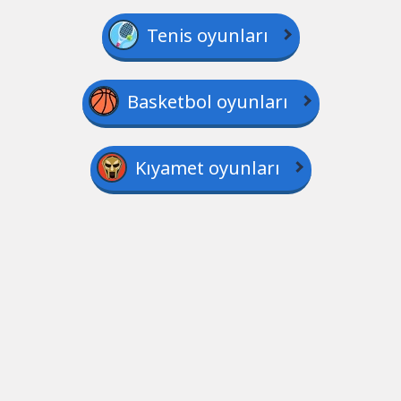
Tenis oyunları
Basketbol oyunları
Kıyamet oyunları