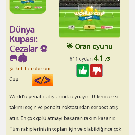
Dünya
Kupası:
🌟 Oran oyunu
Cezalar ⚽
🥅🏟
4.1
611 oydan
/5
Şirket: famobi.com
Code
Cup
HTML
World'ü penaltı atışlarında oynayın. Ülkenizdeki
takımı seçin ve penaltı noktasından serbest atış
atın. En çok golü atmayı başaran takım kazanır.
Tüm rakiplerinizin topları için ve olabildiğince çok