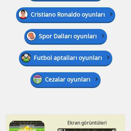
Cristiano Ronaldo oyunları
Spor Dalları oyunları
Futbol aptalları oyunları
Cezalar oyunları
Ekran görüntüleri