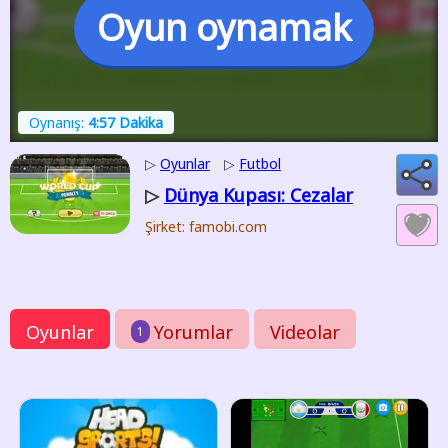
Oyun oynamak
Oynanış:
4:57 Dakika
▷
Oyunlar
▷
Futbol
Dünya Kupası: Cezalar
▷
Şirket: famobi.com
Oyunlar
Yorumlar
Videolar
1