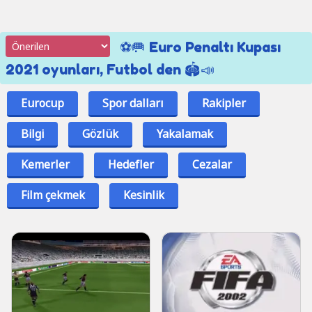
⚽🥅 Euro Penaltı Kupası
2021 oyunları, Futbol den 🏟📣
Eurocup
Spor dalları
Rakipler
Bilgi
Gözlük
Yakalamak
Kemerler
Hedefler
Cezalar
Film çekmek
Kesinlik