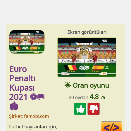
Ekran görüntüleri
Euro
Penaltı
🌟 Oran oyunu
Kupası
2021 ⚽🥅
4.8
40 oydan
/5
🏟
Şirket: famobi.com
Cod
Futbol hayranları için,