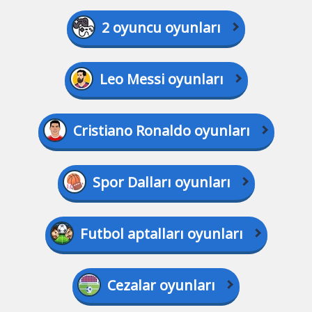
2 oyuncu oyunları
Leo Messi oyunları
Cristiano Ronaldo oyunları
Spor Dalları oyunları
Futbol aptalları oyunları
Cezalar oyunları