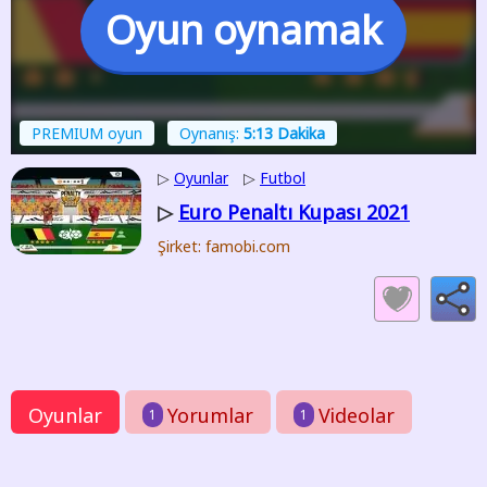
Oyun oynamak
PREMIUM oyun
Oynanış:
5:13 Dakika
▷
Oyunlar
▷
Futbol
Euro Penaltı Kupası 2021
▷
Şirket: famobi.com
Oyunlar
Yorumlar
Videolar
1
1