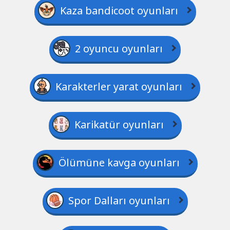
Kaza bandicoot oyunları
2 oyuncu oyunları
Karakterler yarat oyunları
Karikatür oyunları
Ölümüne kavga oyunları
Spor Dalları oyunları