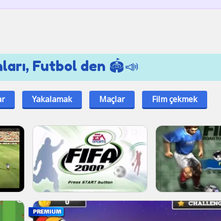
ları, Futbol den 🏟📣
ar
Yakalamak
Maçlar
Film çekmek