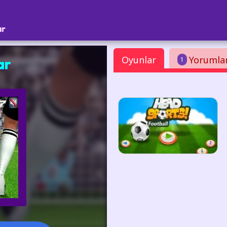
ar
Oyunlar
Yorumla
1
ar