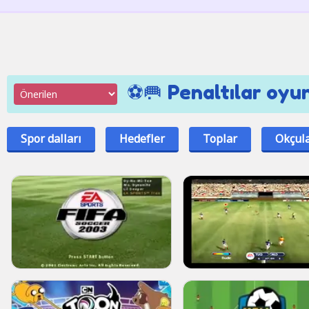
⚽🥅 Penaltılar oyun
Spor dalları
Hedefler
Toplar
Okçul