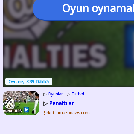
Oyun oynama
Oynanış:
3:39 Dakika
▷
Oyunlar
▷
Futbol
Penaltılar
▷
Şirket: amazonaws.com