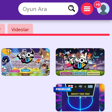
+9
r
Videolar