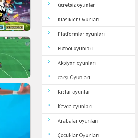
ücretsiz oyunlar
Klasikler Oyunları
Platformlar oyunları
Futbol oyunları
Aksiyon oyunları
çarşı Oyunları
Kızlar oyunları
Kavga oyunları
Arabalar oyunları
Çocuklar Oyunları