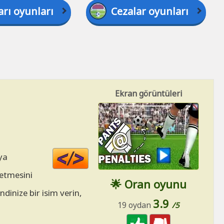
arı oyunları
Cezalar oyunları
Ekran görüntüleri
Code
ya
HTML
 etmesini
🌟 Oran oyunu
dinize bir isim verin,
3.9
19 oydan
/5