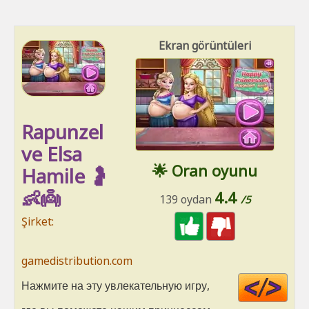
Ekran görüntüleri
Rapunzel
ve Elsa
🌟 Oran oyunu
Hamile 🤰
👶👼
4.4
139 oydan
/5
Şirket:
gamedistribution.com
Cod
Нажмите на эту увлекательную игру,
HT