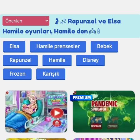
🤰👶 Rapunzel ve Elsa
Hamile oyunları, Hamile den 👼🍼
Elsa
Hamile prensesler
Bebek
Rapunzel
Hamile
Disney
Frozen
Karışık