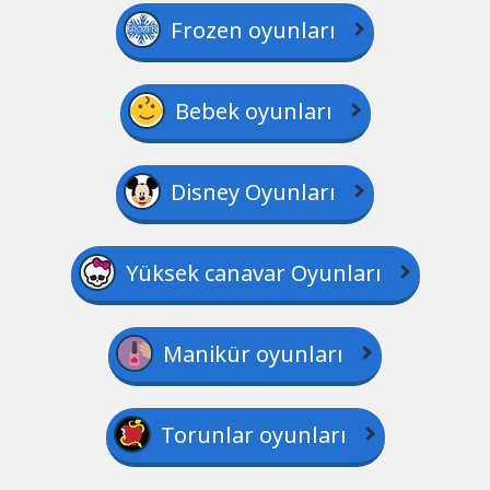
Frozen oyunları
Bebek oyunları
Disney Oyunları
Yüksek canavar Oyunları
Manikür oyunları
Torunlar oyunları