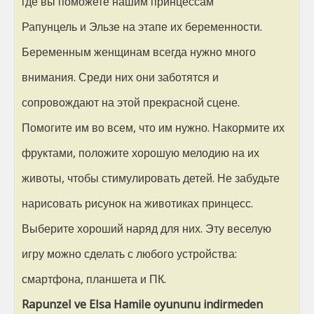
где вы поможете нашим принцессам
Рапунцель и Эльзе на этапе их беременности.
Беременным женщинам всегда нужно много
внимания. Среди них они заботятся и
сопровождают на этой прекрасной сцене.
Помогите им во всем, что им нужно. Накормите их
фруктами, положите хорошую мелодию на их
животы, чтобы стимулировать детей. Не забудьте
нарисовать рисунок на животиках принцесс.
Выберите хороший наряд для них. Эту веселую
игру можно сделать с любого устройства:
смартфона, планшета и ПК.
Rapunzel ve Elsa Hamile oyununu indirmeden