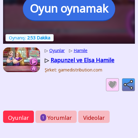
Oyun oynamak
Oynanış:
2:53 Dakika
▷
Oyunlar
▷
Hamile
Rapunzel ve Elsa Hamile
▷
Şirket: gamedistribution.com
Oyunlar
Yorumlar
Videolar
1