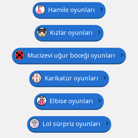
Hamile oyunları
Kızlar oyunları
Mucizevi uğur böceği oyunları
Karikatür oyunları
Elbise oyunları
Lol sürpriz oyunları