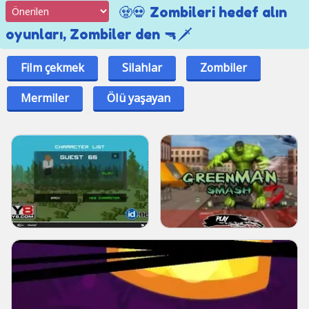
🧟💀 Zombileri hedef alın
oyunları, Zombiler den 🔫🗡
Film çekmek
Silahlar
Zombiler
Mermiler
Ölü yaşayan