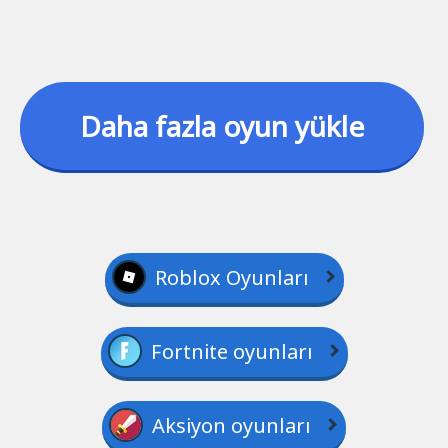
Daha fazla oyun yükle
Roblox Oyunları
Fortnite oyunları
Aksiyon oyunları