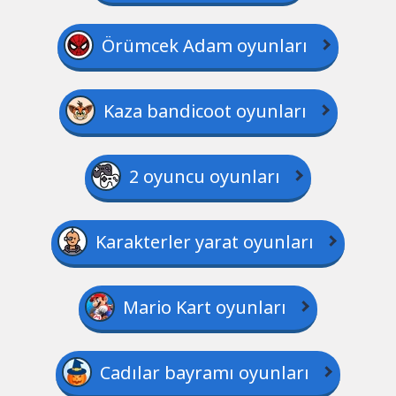
Örümcek Adam oyunları
Kaza bandicoot oyunları
2 oyuncu oyunları
Karakterler yarat oyunları
Mario Kart oyunları
Cadılar bayramı oyunları