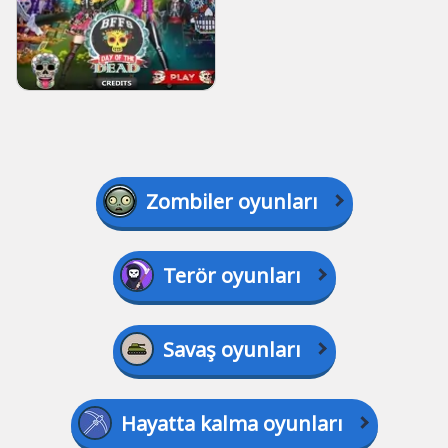
Zombiler oyunları
Terör oyunları
Savaş oyunları
Hayatta kalma oyunları