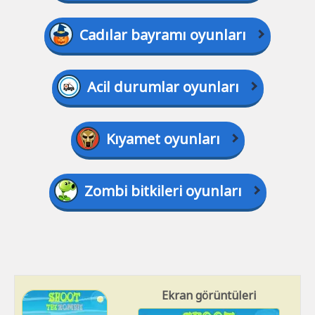
Cadılar bayramı oyunları
Acil durumlar oyunları
Kıyamet oyunları
Zombi bitkileri oyunları
Ekran görüntüleri