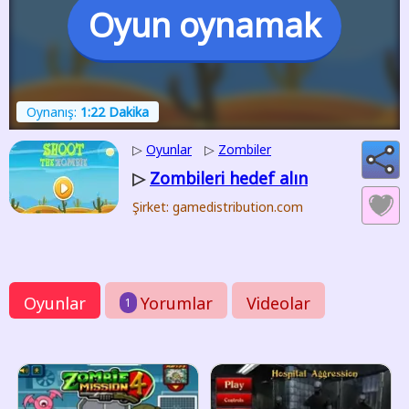
Oyun oynamak
Oynanış:
1:22 Dakika
▷
Oyunlar
▷
Zombiler
Zombileri hedef alın
▷
Şirket: gamedistribution.com
Oyunlar
Yorumlar
Videolar
1