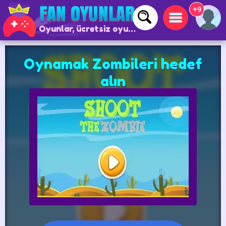
+9
Oyunlar, ücretsiz oyunlar ve çevrimiçi oyunlar
Oynamak Zombileri hedef
alın