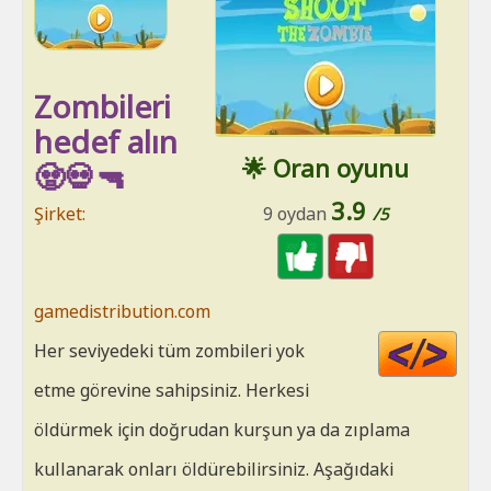
Zombileri
hedef alın
🌟 Oran oyunu
🧟💀🔫
3.9
Şirket:
9 oydan
/5
gamedistribution.com
Cod
Her seviyedeki tüm zombileri yok
HT
etme görevine sahipsiniz. Herkesi
öldürmek için doğrudan kurşun ya da zıplama
kullanarak onları öldürebilirsiniz. Aşağıdaki