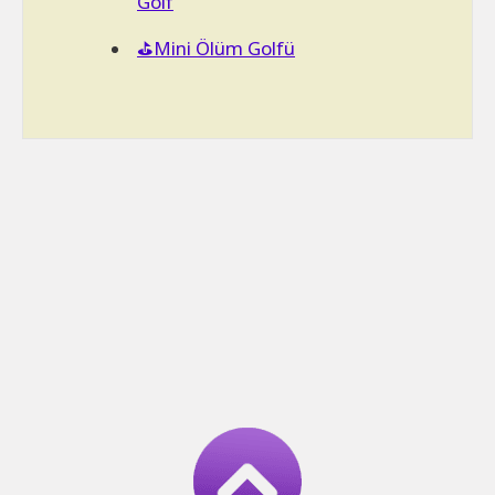
Golf
⛳Mini Ölüm Golfü