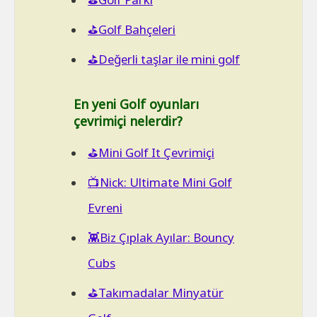
⛳Golf Bahçeleri
⛳Değerli taşlar ile mini golf
En yeni Golf oyunları
çevrimiçi nelerdir?
⛳Mini Golf It Çevrimiçi
📺Nick: Ultimate Mini Golf
Evreni
👾Biz Çıplak Ayılar: Bouncy
Cubs
⛳Takımadalar Minyatür