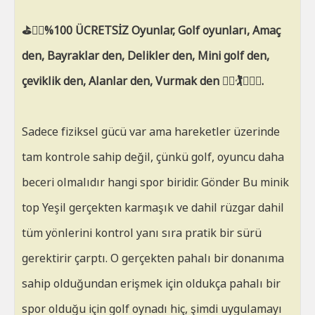
⛳🏌️‍♂️%100 ÜCRETSİZ Oyunlar, Golf oyunları, Amaç
den, Bayraklar den, Delikler den, Mini golf den,
çeviklik den, Alanlar den, Vurmak den 🏌️‍♀️🏌️🏑🏌️‍♂️‍.
Sadece fiziksel gücü var ama hareketler üzerinde
tam kontrole sahip değil, çünkü golf, oyuncu daha
beceri olmalıdır hangi spor biridir. Gönder Bu minik
top Yeşil gerçekten karmaşık ve dahil rüzgar dahil
tüm yönlerini kontrol yanı sıra pratik bir sürü
gerektirir çarptı. O gerçekten pahalı bir donanıma
sahip olduğundan erişmek için oldukça pahalı bir
spor olduğu için golf oynadı hiç, şimdi uygulamayı