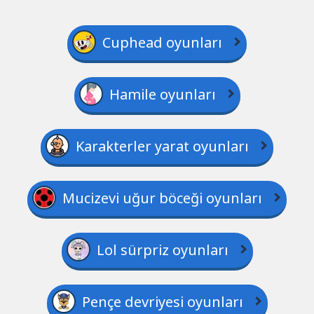
Cuphead oyunları
Hamile oyunları
Karakterler yarat oyunları
Mucizevi uğur böceği oyunları
Lol sürpriz oyunları
Pençe devriyesi oyunları