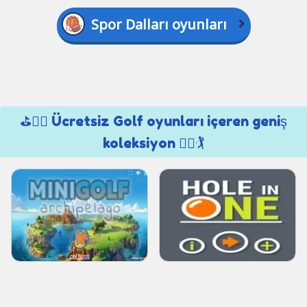
Spor Dalları oyunları
⛳🏌️‍♂️ Ücretsiz Golf oyunları içeren geniş
koleksiyon 🏌️‍♀️🏌️