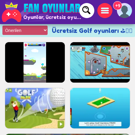
+9
Oyunlar, ücretsiz oyunlar ve çevrimiçi oyunlar
Ücretsiz Golf oyunları ⛳🏌️‍♂️