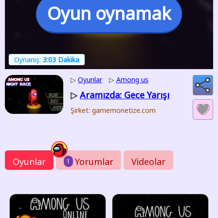
Oyun oynamak
Oynanış:
3:03 Dakika
▷
Oyunlar
▷
Among us
Aramızda: Gece Yarışı
▷
Şirket: gamemonetize.com
Oyunlar
Yorumlar
Videolar
1