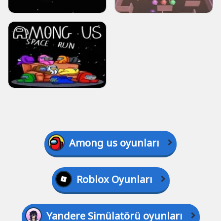
Among us oyunları
Roblox Oyunları
Yandere Simülatörü oyunları