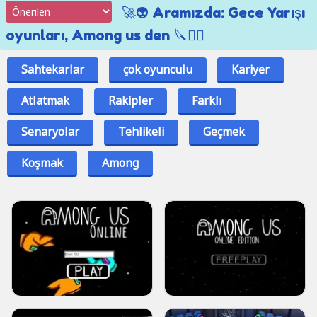
🚀👽 Aramızda: Gece Yarışı
oyunları, Among us den 🔪🕵️‍♂️
Sahtekarlar
çok oyunculu
Kariyer
Atlatmak
Rakipler
Farklı
Senaryolar
Tehlikeli
Geçmek
Koşmak
Among