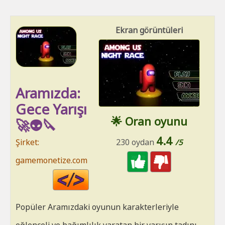
Ekran görüntüleri
Aramızda:
Gece Yarışı
🌟 Oran oyunu
🚀👽🔪
4.4
Şirket:
230 oydan
/5
gamemonetize.com
Code
HTML
Popüler Aramızdaki oyunun karakterleriyle