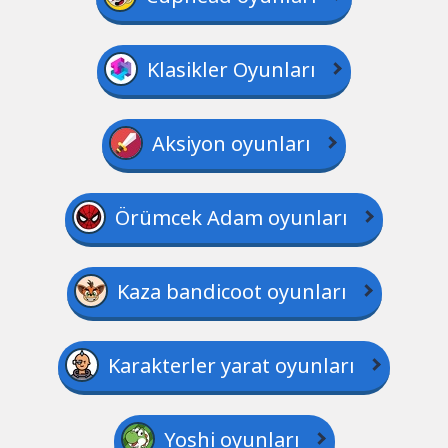
Klasikler Oyunları
Aksiyon oyunları
Örümcek Adam oyunları
Kaza bandicoot oyunları
Karakterler yarat oyunları
Yoshi oyunları