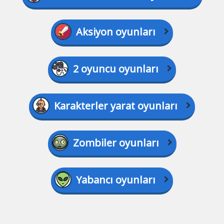
Aksiyon oyunları
2 oyuncu oyunları
Karakterler yarat oyunları
Zombiler oyunları
Yabancı oyunları