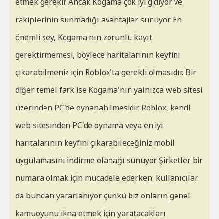
etmek gerekir. Ancak Kogama çok iyi gidiyor ve
rakiplerinin sunmadığı avantajlar sunuyor. En
önemli şey, Kogama'nın zorunlu kayıt
gerektirmemesi, böylece haritalarının keyfini
çıkarabilmeniz için Roblox'ta gerekli olmasıdır. Bir
diğer temel fark ise Kogama'nın yalnızca web sitesi
üzerinden PC'de oynanabilmesidir. Roblox, kendi
web sitesinden PC'de oynama veya en iyi
haritalarının keyfini çıkarabileceğiniz mobil
uygulamasını indirme olanağı sunuyor. Şirketler bir
numara olmak için mücadele ederken, kullanıcılar
da bundan yararlanıyor çünkü biz onların genel
kamuoyunu ikna etmek için yaratacakları