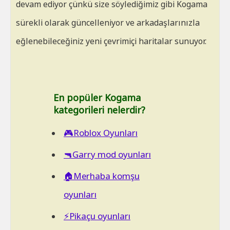
devam ediyor çünkü size söylediğimiz gibi Kogama
sürekli olarak güncelleniyor ve arkadaşlarınızla
eğlenebileceğiniz yeni çevrimiçi haritalar sunuyor.
En popüler Kogama
kategorileri nelerdir?
🎮Roblox Oyunları
🔫Garry mod oyunları
🏠Merhaba komşu
oyunları
⚡Pikaçu oyunları