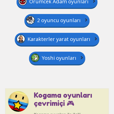
Örümcek Adam oyunları
2 oyuncu oyunları
Karakterler yarat oyunları
Yoshi oyunları
Kogama oyunları
çevrimiçi 🎮