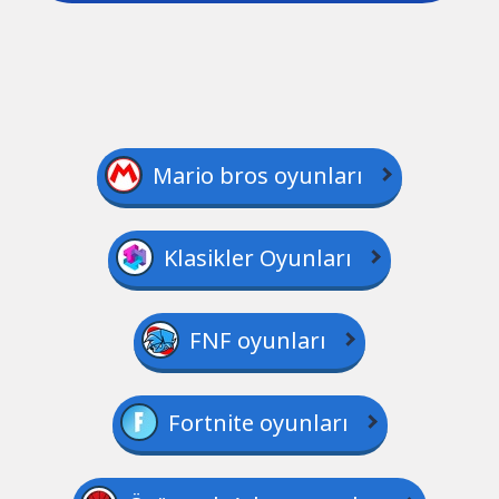
Mario bros oyunları
Klasikler Oyunları
FNF oyunları
Fortnite oyunları