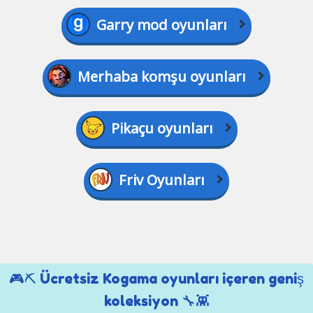
Garry mod oyunları
Merhaba komşu oyunları
Pikaçu oyunları
Friv Oyunları
🎮⛏️ Ücretsiz Kogama oyunları içeren geniş
koleksiyon 🔧👾