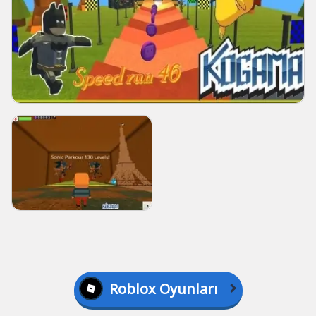
Roblox Oyunları