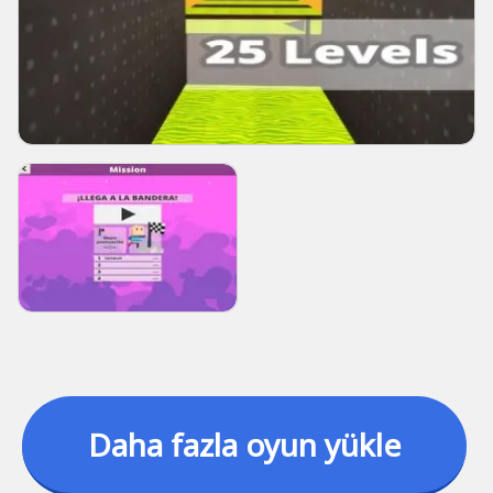
Daha fazla oyun yükle