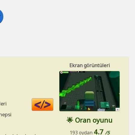
Ekran görüntüleri
Code
eri
HTML
hepsi
🌟 Oran oyunu
4.7
193 oydan
/5