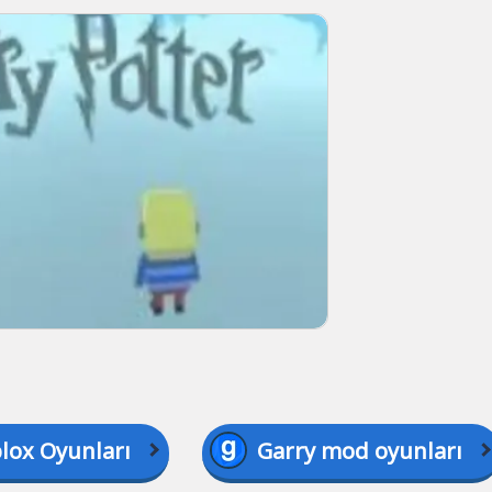
lox Oyunları
Garry mod oyunları