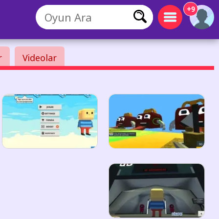
+9
r
Videolar