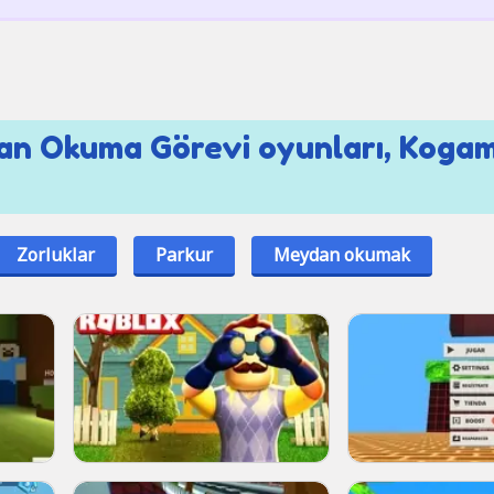
an Okuma Görevi oyunları, Koga
Zorluklar
Parkur
Meydan okumak