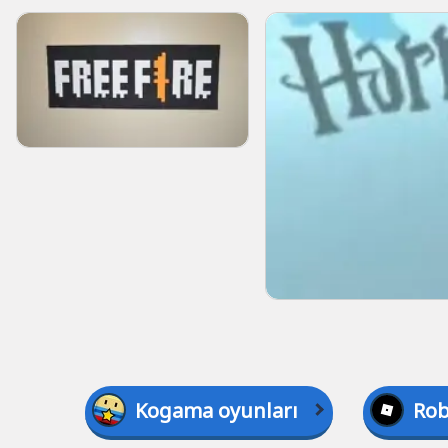
Kogama oyunları
Rob