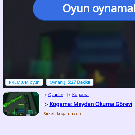
Oyun oynama
PREMIUM oyun
Oynanış:
5:27 Dakika
▷
Oyunlar
▷
Kogama
Kogama: Meydan Okuma Görevi
▷
Şirket: kogama.com