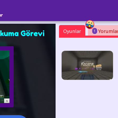
ar
Oyunlar
Yorumla
1
kuma Görevi