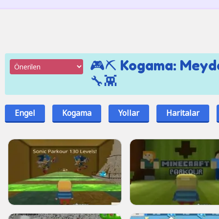
🎮⛏️ Kogama: Meyd
🔧👾
Engel
Kogama
Yollar
Haritalar