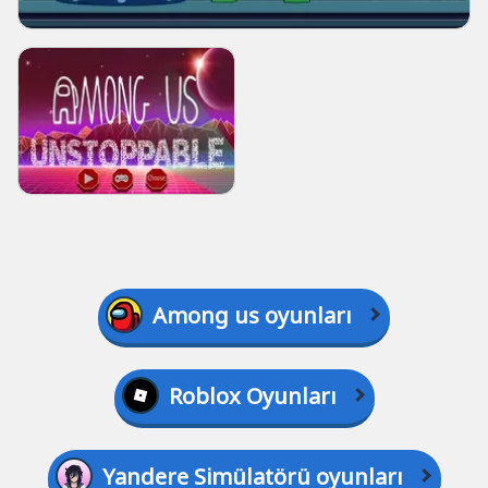
Among us oyunları
Roblox Oyunları
Yandere Simülatörü oyunları