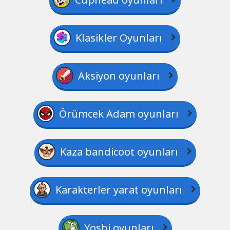
Klasikler Oyunları
Aksiyon oyunları
Örümcek Adam oyunları
Kaza bandicoot oyunları
Karakterler yarat oyunları
Yoshi oyunları