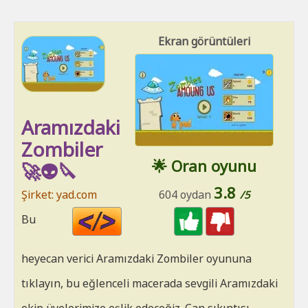
Ekran görüntüleri
Aramızdaki
Zombiler
🌟 Oran oyunu
🚀👽🔪
3.8
Şirket: yad.com
604 oydan
/5
Code
Bu
HTML
heyecan verici Aramızdaki Zombiler oyununa
tıklayın, bu eğlenceli macerada sevgili Aramızdaki