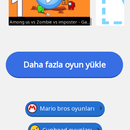
Among us vs Zombie vs imposter - Gameplay Walkthrough part 1 - all levels (Android)
Daha fazla oyun yükle
Mario bros oyunları
Cuphead oyunları