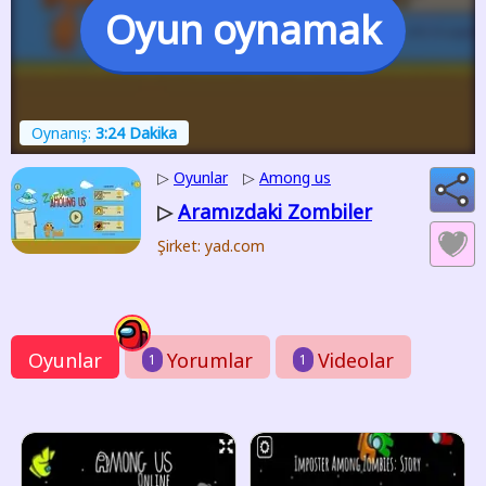
Oyun oynamak
Oynanış:
3:24 Dakika
▷
Oyunlar
▷
Among us
Aramızdaki Zombiler
▷
Şirket: yad.com
Oyunlar
Yorumlar
Videolar
1
1