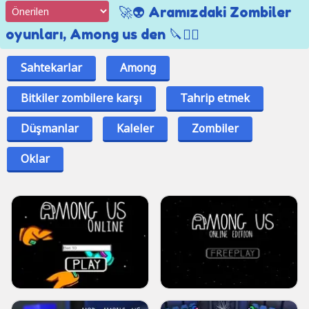
🚀👽 Aramızdaki Zombiler
oyunları, Among us den 🔪🕵️‍♂️
Sahtekarlar
Among
Bitkiler zombilere karşı
Tahrip etmek
Düşmanlar
Kaleler
Zombiler
Oklar