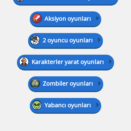
Aksiyon oyunları
2 oyuncu oyunları
Karakterler yarat oyunları
Zombiler oyunları
Yabancı oyunları