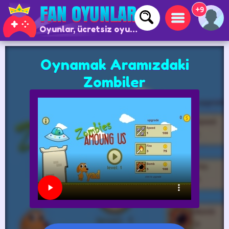
+9
Oyunlar, ücretsiz oyunlar ve çevrimiçi oyunlar
Oynamak Aramızdaki
Zombiler