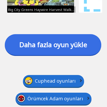
Big City Greens Haywire Harvest Walkthrough
Daha fazla oyun yükle
Cuphead oyunları
Örümcek Adam oyunları