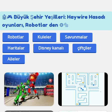
🤖🎮 Büyük Şehir Yeşilleri: Haywire Hasadı
oyunları, Robotlar den ⚙️🔩
Robotlar
Kuleler
Savunmalar
Haritalar
Disney kanalı
çiftçiler
Aileler