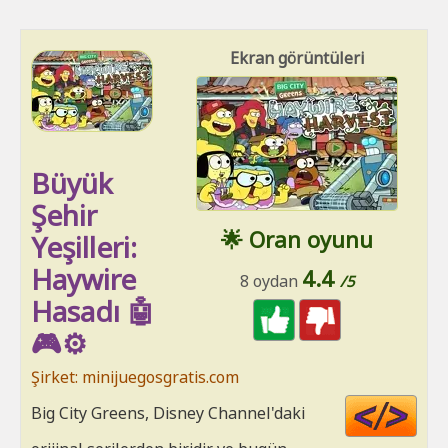
Ekran görüntüleri
Büyük
Şehir
🌟 Oran oyunu
Yeşilleri:
Haywire
4.4
8 oydan
/5
Hasadı 🤖
🎮⚙️
Şirket: minijuegosgratis.com
Cod
Big City Greens, Disney Channel'daki
HT