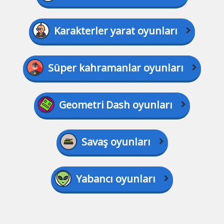
Karakterler yarat oyunları
Süper kahramanlar oyunları
Geometri Dash oyunları
Savaş oyunları
Yabancı oyunları