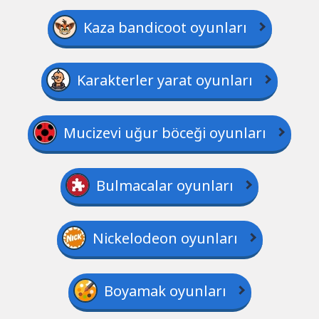
Kaza bandicoot oyunları
Karakterler yarat oyunları
Mucizevi uğur böceği oyunları
Bulmacalar oyunları
Nickelodeon oyunları
Boyamak oyunları