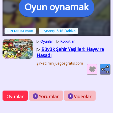
Oyun oynamak
PREMIUM oyun
Oynanış:
5:18 Dakika
▷
Oyunlar
▷
Robotlar
Büyük Şehir Yeşilleri: Haywire
▷
Hasadı
Şirket: minijuegosgratis.com
Oyunlar
Yorumlar
Videolar
1
1