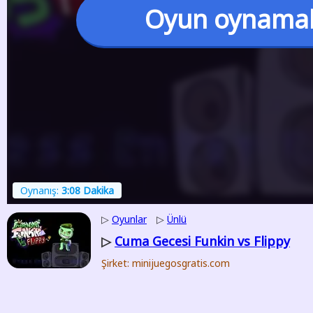
Oyun oynama
Oynanış:
3:08 Dakika
▷
Oyunlar
▷
Ünlü
Cuma Gecesi Funkin vs Flippy
▷
Şirket: minijuegosgratis.com