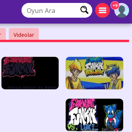
+9
r
Videolar