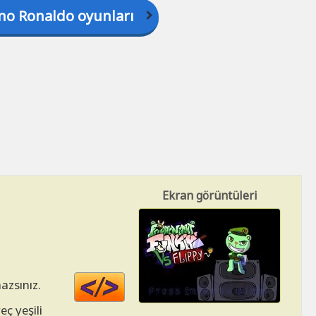
ano Ronaldo oyunları
Ekran görüntüleri
Code
azsınız.
HTML
ç yeşili