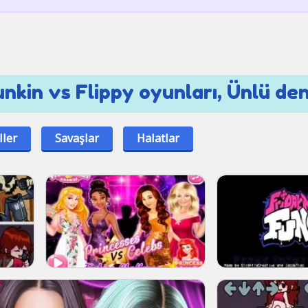
nkin vs Flippy oyunları, Ünlü de
ller
Savaşlar
Halatlar