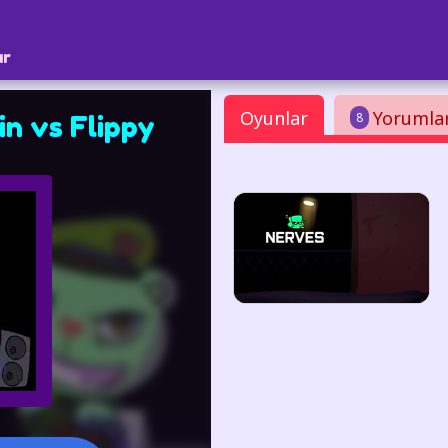
ar
Oyunlar
Yorumla
8
n vs Flippy