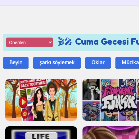
🎬🎤 Cuma Gecesi Fu
Beyin
şarkı söylemek
Oklar
Müzika