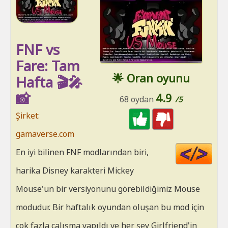
FNF vs
Fare: Tam
🌟 Oran oyunu
Hafta 🎬🎤
📸
4.9
68 oydan
/5
Şirket:
gamaverse.com
Cod
En iyi bilinen FNF modlarından biri,
HT
harika Disney karakteri Mickey
Mouse'un bir versiyonunu görebildiğimiz Mouse
modudur. Bir haftalık oyundan oluşan bu mod için
çok fazla çalışma yapıldı ve her şey Girlfriend'in