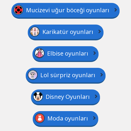
Mucizevi uğur böceği oyunları
Karikatür oyunları
Elbise oyunları
Lol sürpriz oyunları
Disney Oyunları
Moda oyunları