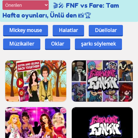
🎬🎤 FNF vs Fare: Tam
Hafta oyunları, Ünlü den 📸🏆
Mickey mouse
Halatlar
Düellolar
Müzikaller
Oklar
şarkı söylemek