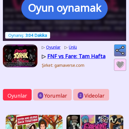
Oyun oynamak
Oynanış:
3:04 Dakika
▷
Oyunlar
▷
Ünlü
FNF vs Fare: Tam Hafta
▷
Şirket: gamaverse.com
Oyunlar
Yorumlar
Videolar
6
2