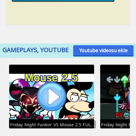
GAMEPLAYS, YOUTUBE
Youtube videosu ekle
Friday Night Funkin' VS Mouse 2.5 FULL WEEK | Mickey Mouse Update (FNF Mod) (Official) (Creepypasta)