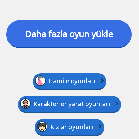
Daha fazla oyun yükle
Hamile oyunları
Karakterler yarat oyunları
Kızlar oyunları