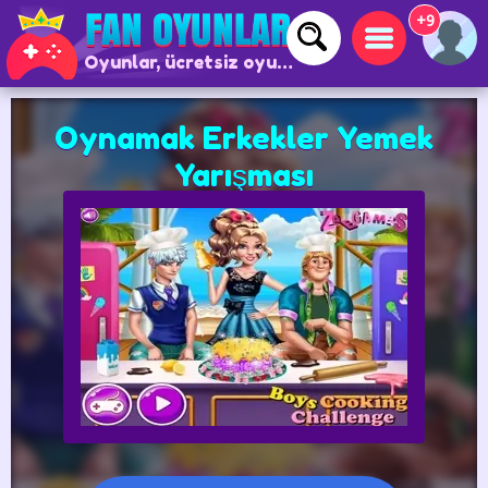
+9
Oyunlar, ücretsiz oyunlar ve çevrimiçi oyunlar
Oynamak Erkekler Yemek
Yarışması