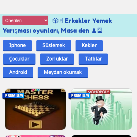
🎲🃏 Erkekler Yemek
Yarışması oyunları, Masa den ♟️🎴
Iphone
Süslemek
Kekler
Çocuklar
Zorluklar
Tatlılar
Android
Meydan okumak