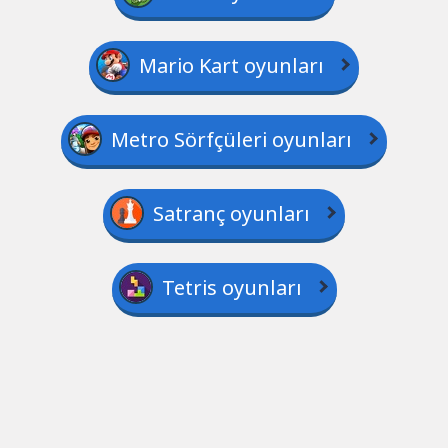
Mario Kart oyunları
Metro Sörfçüleri oyunları
Satranç oyunları
Tetris oyunları