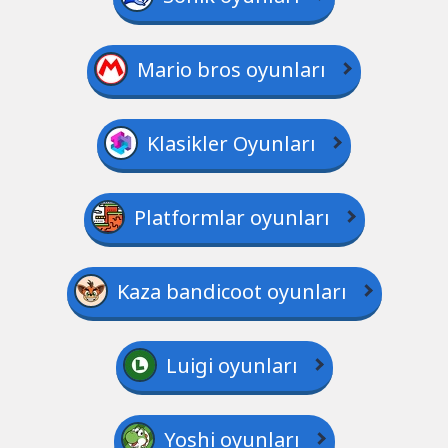
Mario bros oyunları
Klasikler Oyunları
Platformlar oyunları
Kaza bandicoot oyunları
Luigi oyunları
Yoshi oyunları