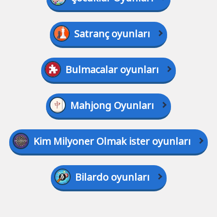
Satranç oyunları
Bulmacalar oyunları
Mahjong Oyunları
Kim Milyoner Olmak ister oyunları
Bilardo oyunları