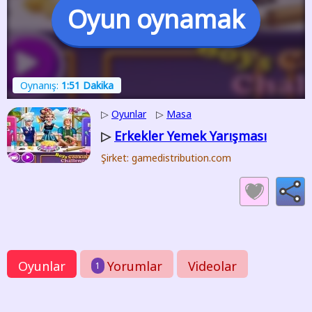
Oyun oynamak
Oynanış:
1:51 Dakika
▷
Oyunlar
▷
Masa
Erkekler Yemek Yarışması
▷
Şirket: gamedistribution.com
Oyunlar
Yorumlar
Videolar
1