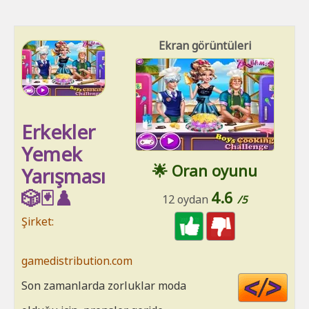
Ekran görüntüleri
Erkekler
Yemek
🌟 Oran oyunu
Yarışması
🎲🃏♟️
4.6
12 oydan
/5
Şirket:
gamedistribution.com
Cod
Son zamanlarda zorluklar moda
HT