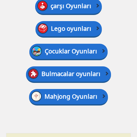
çarşı Oyunları
Lego oyunları
Çocuklar Oyunları
Bulmacalar oyunları
Mahjong Oyunları