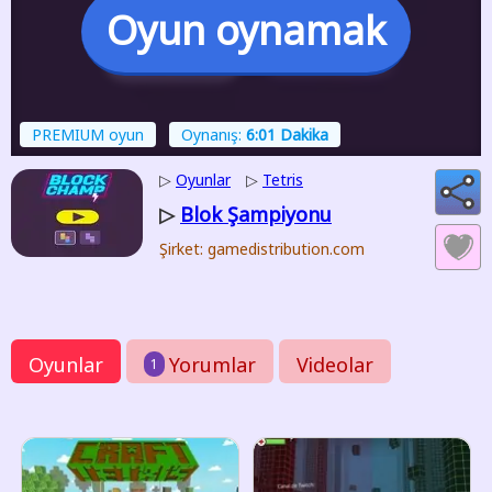
Oyun oynamak
PREMIUM oyun
Oynanış:
6:01 Dakika
▷
Oyunlar
▷
Tetris
Blok Şampiyonu
▷
Şirket: gamedistribution.com
Oyunlar
Yorumlar
Videolar
1