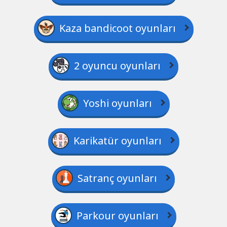
Kaza bandicoot oyunları
2 oyuncu oyunları
Yoshi oyunları
Karikatür oyunları
Satranç oyunları
Parkour oyunları