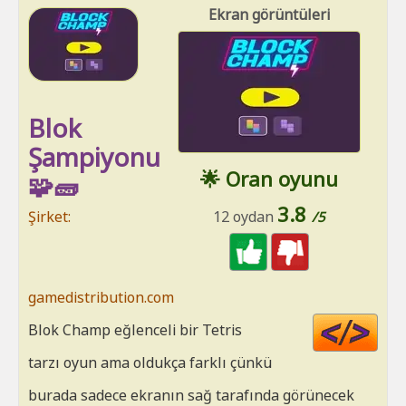
Ekran görüntüleri
Blok
Şampiyonu
🌟 Oran oyunu
🧩🧱
3.8
Şirket:
12 oydan
/5
gamedistribution.com
Cod
Blok Champ eğlenceli bir Tetris
HT
tarzı oyun ama oldukça farklı çünkü
burada sadece ekranın sağ tarafında görünecek