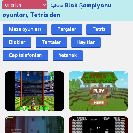
🧩🧱 Blok Şampiyonu
oyunları, Tetris den
Masa oyunları
Parçalar
Tetris
Bloklar
Tahtalar
Kayıtlar
Cep telefonları
Yetenek