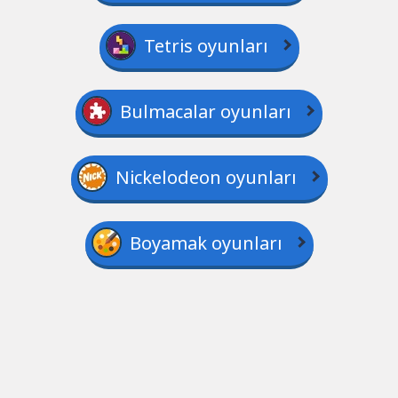
Tetris oyunları
Bulmacalar oyunları
Nickelodeon oyunları
Boyamak oyunları