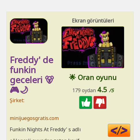
Ekran görüntüleri
Freddy' de
funkin
🌟 Oran oyunu
geceleri 🐻
🎮🌙
4.5
179 oydan
/5
Şirket:
minijuegosgratis.com
Cod
Funkin Nights At Freddy' s adlı
HT