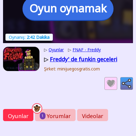
Oyun oynamak
Oynanış:
2:42 Dakika
▷
Oyunlar
▷
FNAF - Freddy
Freddy' de funkin geceleri
▷
Şirket: minijuegosgratis.com
Oyunlar
Yorumlar
Videolar
1