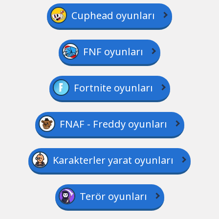
Cuphead oyunları
FNF oyunları
Fortnite oyunları
FNAF - Freddy oyunları
Karakterler yarat oyunları
Terör oyunları