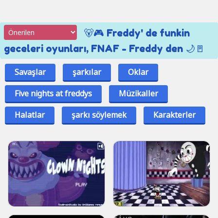
🐻🎮 Freddy' de funkin
geceleri oyunları, FNAF - Freddy den 🌙🚪
Savaşlar
şarkılar
Oklar
Five nights at freddys
Müzikaller
Halatlar
şarkı söylemek
Karakterler