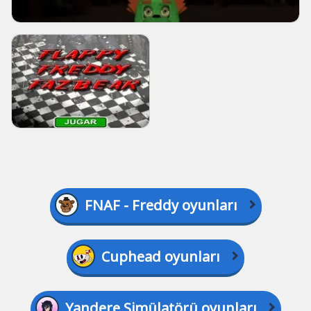
FNAF - Freddy oyunları
Cuphead oyunları
Yandere Simülatörü oyunları