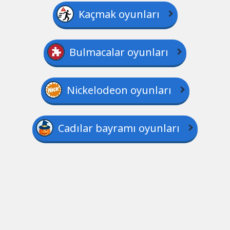
Kaçmak oyunları
Bulmacalar oyunları
Nickelodeon oyunları
Cadılar bayramı oyunları