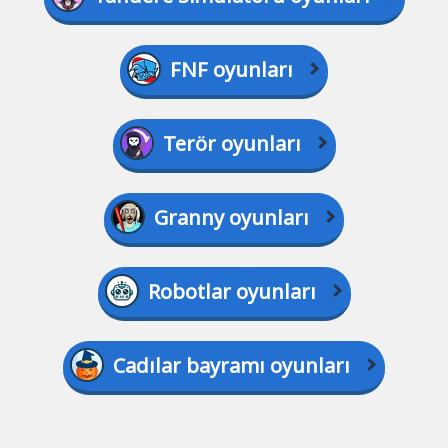
FNF oyunları
Terör oyunları
Granny oyunları
Robotlar oyunları
Cadılar bayramı oyunları