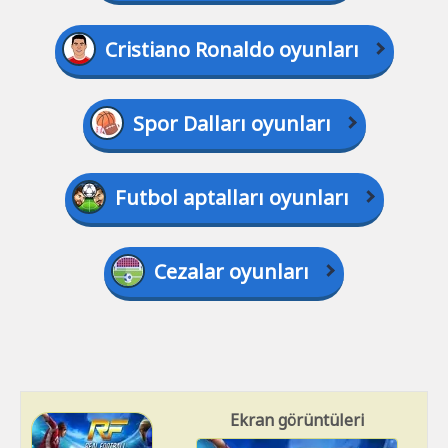
Cristiano Ronaldo oyunları
Spor Dalları oyunları
Futbol aptalları oyunları
Cezalar oyunları
Ekran görüntüleri