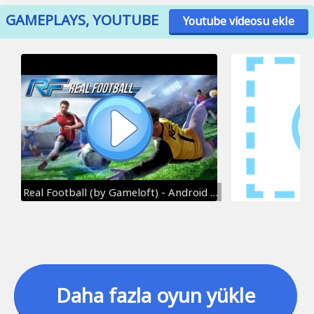
GAMEPLAYS, YOUTUBE
Youtube videosu ekle
Real Football (by Gameloft) - Android Gameplay HD
Daha fazla oyun yükle