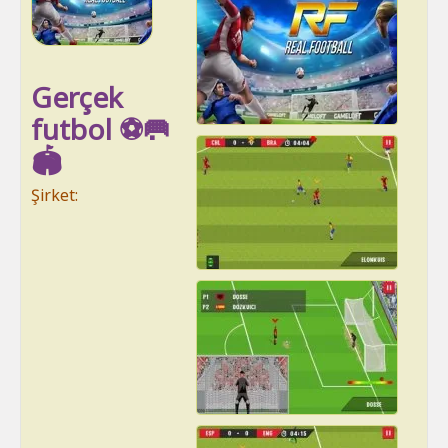
Gerçek
futbol ⚽🥅
🏟
Şirket: