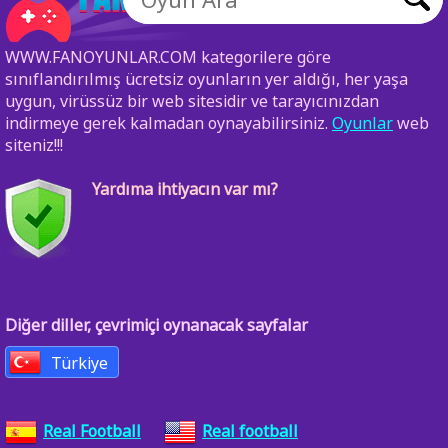
WWW.FANOYUNLAR.COM kategorilere göre
sınıflandırılmış ücretsiz oyunların yer aldığı, her yaşa
uygun, virüssüz bir web sitesidir ve tarayıcınızdan
indirmeye gerek kalmadan oynayabilirsiniz.
Oyunlar
web
siteniz!!!
Yardıma ihtiyacın var mı?
Diğer diller, çevrimiçi oynanacak sayfalar
Türkiye
Real Football
Real football