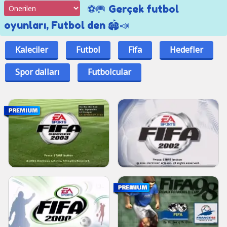
⚽🥅 Gerçek futbol
oyunları, Futbol den 🏟📣
Kaleciler
Futbol
Fifa
Hedefler
Spor dalları
Futbolcular