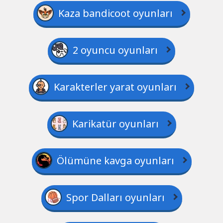
Kaza bandicoot oyunları
2 oyuncu oyunları
Karakterler yarat oyunları
Karikatür oyunları
Ölümüne kavga oyunları
Spor Dalları oyunları