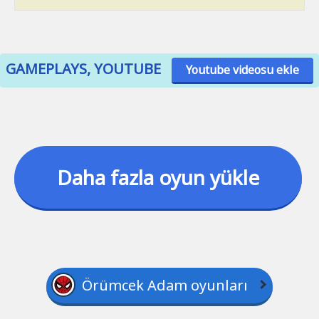
GAMEPLAYS, YOUTUBE
Youtube videosu ekle
Daha fazla oyun yükle
Örümcek Adam oyunları