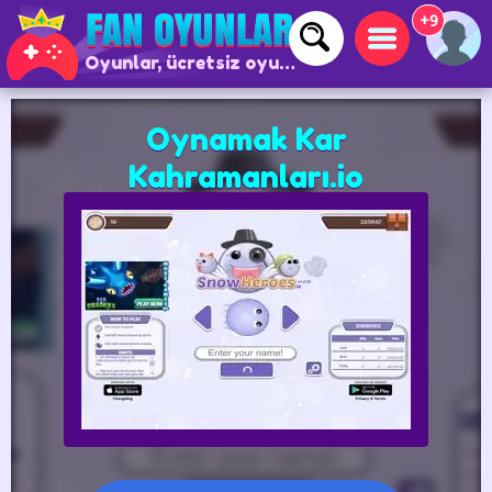
+9
Oyunlar, ücretsiz oyunlar ve çevrimiçi oyunlar
Oynamak Kar
Kahramanları.io