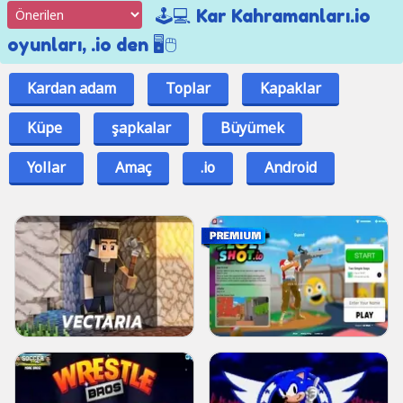
🕹️💻 Kar Kahramanları.io
oyunları, .io den 🖥️🖱️
Kardan adam
Toplar
Kapaklar
Küpe
şapkalar
Büyümek
Yollar
Amaç
.io
Android