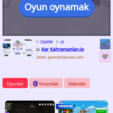
Oyun oynamak
▷
Oyunlar
▷
.io
Kar Kahramanları.io
▷
Şirket: gamedistribution.com
Oyunlar
Yorumlar
Videolar
1