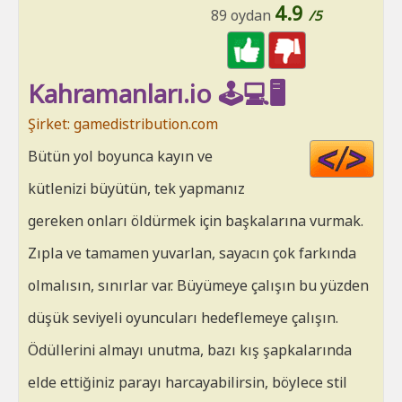
4.9
89 oydan
/5
Kahramanları.io 🕹️💻🖥️
Şirket: gamedistribution.com
Cod
Bütün yol boyunca kayın ve
HT
kütlenizi büyütün, tek yapmanız
gereken onları öldürmek için başkalarına vurmak.
Zıpla ve tamamen yuvarlan, sayacın çok farkında
olmalısın, sınırlar var. Büyümeye çalışın bu yüzden
düşük seviyeli oyuncuları hedeflemeye çalışın.
Ödüllerini almayı unutma, bazı kış şapkalarında
elde ettiğiniz parayı harcayabilirsin, böylece stil