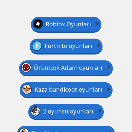
Roblox Oyunları
Fortnite oyunları
Örümcek Adam oyunları
Kaza bandicoot oyunları
2 oyuncu oyunları