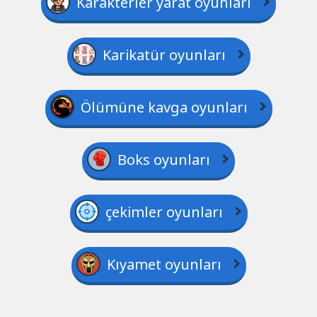
Karakterler yarat oyunları
Karikatür oyunları
Ölümüne kavga oyunları
Boks oyunları
çekimler oyunları
Kıyamet oyunları