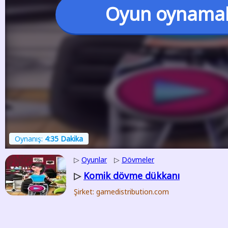
Oyun oynama
Oynanış:
4:35 Dakika
▷
Oyunlar
▷
Dövmeler
Komik dövme dükkanı
▷
Şirket: gamedistribution.com