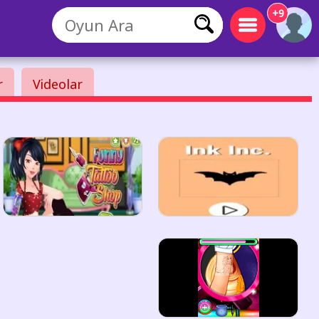
+9
r
Videolar