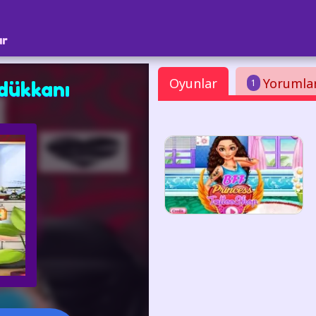
ar
Oyunlar
Yorumla
1
dükkanı