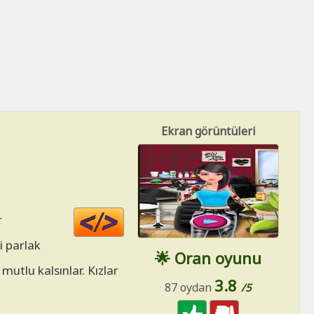
Ekran görüntüleri
Code
r
HTML
i parlak
🌟 Oran oyunu
mutlu kalsınlar. Kızlar
3.8
87 oydan
/5