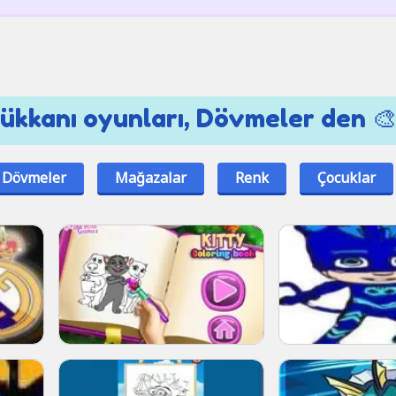
ükkanı oyunları, Dövmeler den 🎨
Dövmeler
Mağazalar
Renk
Çocuklar