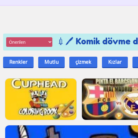
💉🖊️ Komik dövme d
Renkler
Mutlu
çizmek
Kızlar