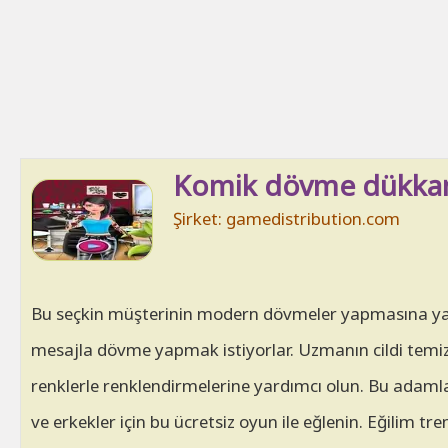
Komik dövme dükkanı
Şirket: gamedistribution.com
Bu seçkin müşterinin modern dövmeler yapmasına yard
mesajla dövme yapmak istiyorlar. Uzmanın cildi temizle
renklerle renklendirmelerine yardımcı olun. Bu adamlar
ve erkekler için bu ücretsiz oyun ile eğlenin. Eğilim t