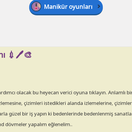
Manikür oyunları
 💉🖊️🎨
ımcı olacak bu heyecan verici oyuna tıklayın. Anlamlı bi
mesine, çizimleri istedikleri alanda izlemelerine, çizimler
la güzel bir iş yapın ki bedenlerinde bedenlenmiş sanatla 
rend dövmeler yapalım eğlenelim..