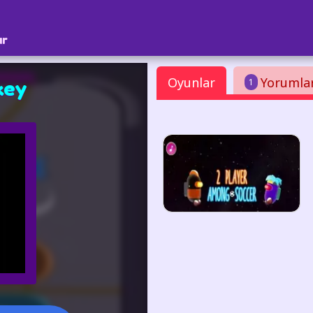
ar
Oyunlar
Yorumla
1
key