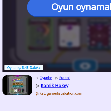
Oyun oynama
Oynanış:
3:43 Dakika
▷
Oyunlar
▷
Futbol
Komik Hokey
▷
Şirket: gamedistribution.com