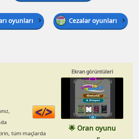
arı oyunları
Cezalar oyunları
Ekran görüntüleri
Code
ınız,
HTML
nda
🌟 Oran oyunu
çirin, tüm maçlarda