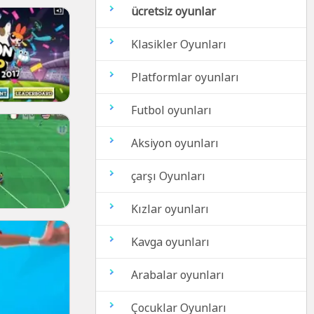
ücretsiz oyunlar
Klasikler Oyunları
Platformlar oyunları
Futbol oyunları
Aksiyon oyunları
çarşı Oyunları
Kızlar oyunları
Kavga oyunları
Arabalar oyunları
Çocuklar Oyunları