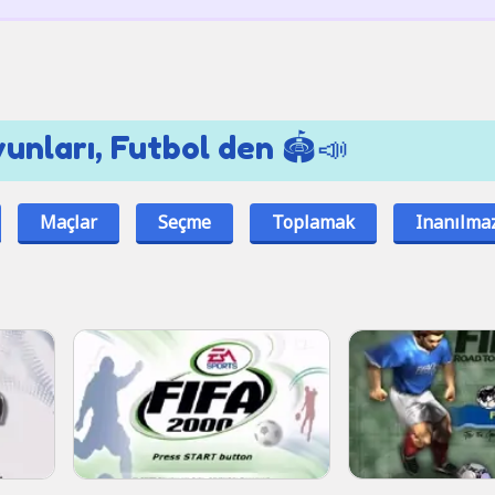
unları, Futbol den 🏟📣
Maçlar
Seçme
Toplamak
Inanılma