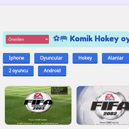
⚽🥅 Komik Hokey oy
Iphone
Oyuncular
Hokey
Alanlar
2 oyuncu
Android