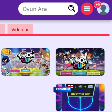
+9
r
Videolar