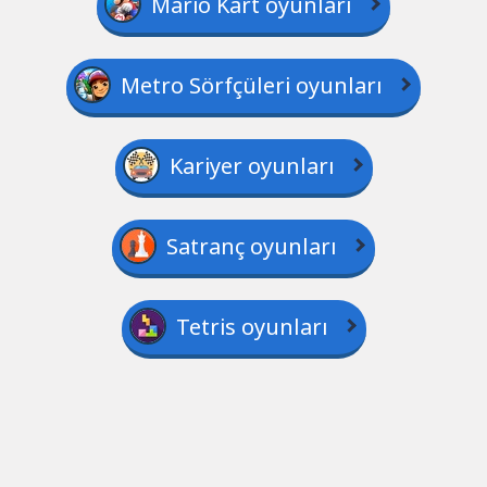
Mario Kart oyunları
Metro Sörfçüleri oyunları
Kariyer oyunları
Satranç oyunları
Tetris oyunları