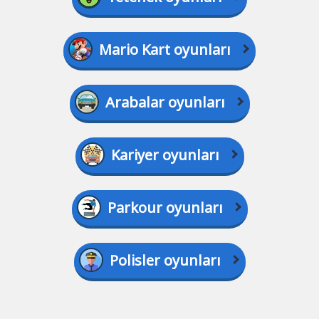
Mario Kart oyunları
Arabalar oyunları
Kariyer oyunları
Parkour oyunları
Polisler oyunları