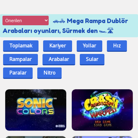
🚗🚓 Mega Rampa Dublör
Arabaları oyunları, Sürmek den 🏎🛣
Toplamak
Kariyer
Yollar
Hız
Rampalar
Arabalar
Sular
Paralar
Nitro