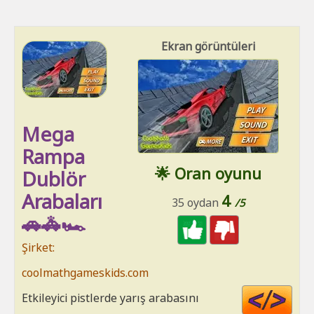
Ekran görüntüleri
Mega
Rampa
🌟 Oran oyunu
Dublör
Arabaları
4
35 oydan
/5
🚗🚓🏎
Şirket:
coolmathgameskids.com
Cod
Etkileyici pistlerde yarış arabasını
HT