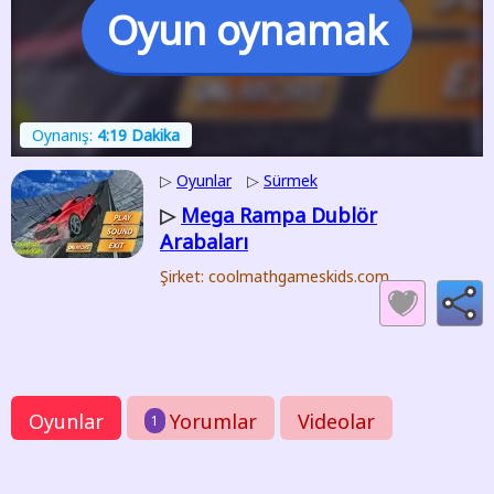
Oyun oynamak
Oynanış:
4:19 Dakika
▷
Oyunlar
▷
Sürmek
Mega Rampa Dublör
▷
Arabaları
Şirket: coolmathgameskids.com
Oyunlar
Yorumlar
Videolar
1