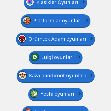
Klasikler Oyunları
Platformlar oyunları
Örümcek Adam oyunları
Luigi oyunları
Kaza bandicoot oyunları
Yoshi oyunları