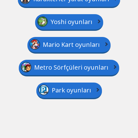
Yoshi oyunları
Mario Kart oyunları
Metro Sörfçüleri oyunları
Park oyunları