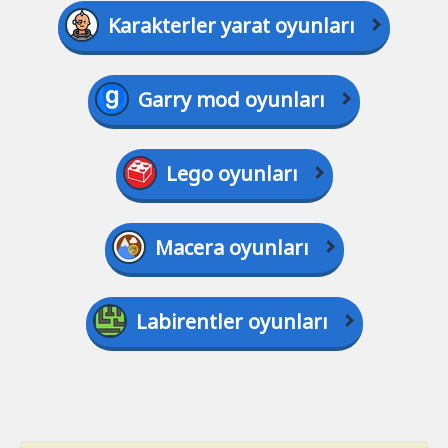
Karakterler yarat oyunları
Garry mod oyunları
Lego oyunları
Macera oyunları
Labirentler oyunları