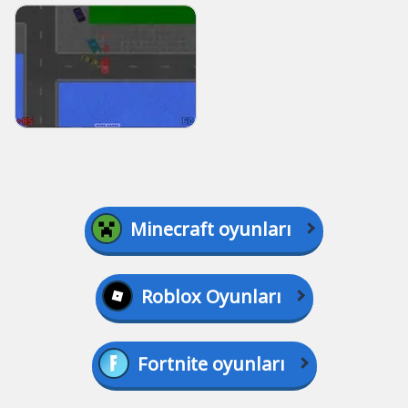
Minecraft oyunları
Roblox Oyunları
Fortnite oyunları