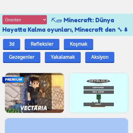
⛏️🧱 Minecraft: Dünya
Hayatta Kalma oyunları, Minecraft den 🔧🌲
3d
Refleksler
Koşmak
Gezegenler
Yakalamak
Aksiyon