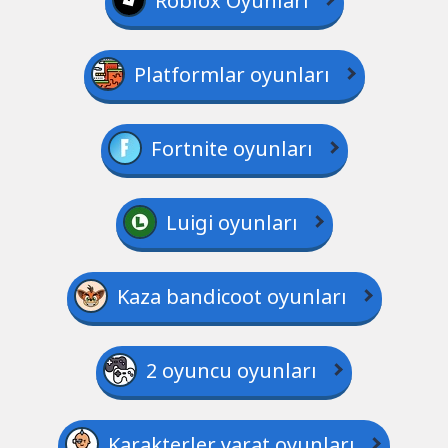
Roblox Oyunları
Platformlar oyunları
Fortnite oyunları
Luigi oyunları
Kaza bandicoot oyunları
2 oyuncu oyunları
Karakterler yarat oyunları