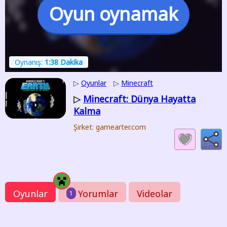
Oyun oynamak
Oynanış:
1:38 Dakika
▷
Oyunlar
▷
Minecraft
Minecraft: Dünya Hayatta
▷
Kalma
Şirket: gamearter.com
Oyunlar
Yorumlar
Videolar
1