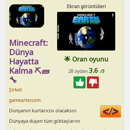
Ekran görüntüleri
Minecraft:
Dünya
🌟 Oran oyunu
Hayatta
Kalma ⛏️🧱
3.6
28 oydan
/5
🔧
Şirket:
gamearter.com
Cod
Dünyanın kurtarıcısı olacaksın.
HT
Dünyaya düşen tüm göktaşlarını