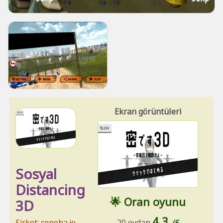
Ekran görüntüleri
Sosyal
Distancing
🌟 Oran oyunu
3D
4.3
Şirket: conoha.io
20 oydan
/5