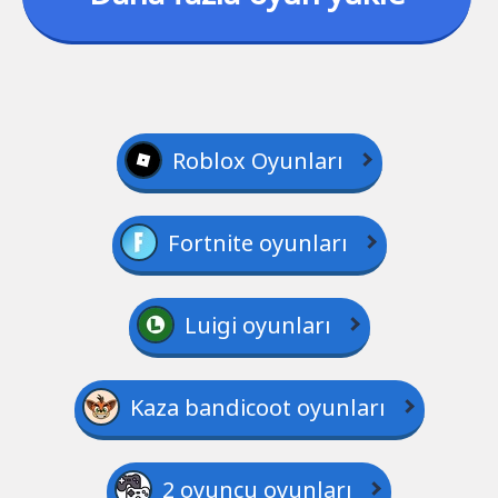
Roblox Oyunları
Fortnite oyunları
Luigi oyunları
Kaza bandicoot oyunları
2 oyuncu oyunları