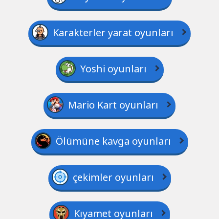
Karakterler yarat oyunları
Yoshi oyunları
Mario Kart oyunları
Ölümüne kavga oyunları
çekimler oyunları
Kıyamet oyunları