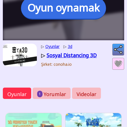
Oyun oynamak
▷
Oyunlar
▷
3d
Sosyal Distancing 3D
▷
Şirket: conoha.io
Oyunlar
Yorumlar
Videolar
1