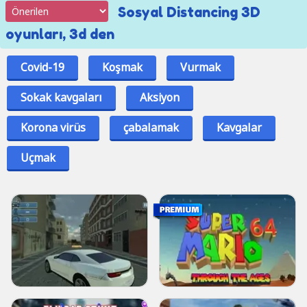
Sosyal Distancing 3D
oyunları, 3d den
Covid-19
Koşmak
Vurmak
Sokak kavgaları
Aksiyon
Korona virüs
çabalamak
Kavgalar
Uçmak