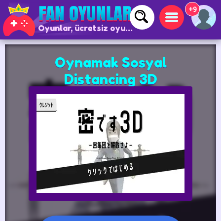
+9
Oyunlar, ücretsiz oyunlar ve çevrimiçi oyunlar
Oynamak Sosyal
Distancing 3D