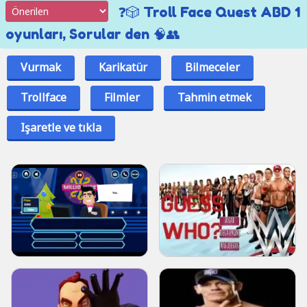
❓🎲 Troll Face Quest ABD 1
oyunları, Sorular den 🧠👥
Vurmak
Karikatür
Bilmeceler
Trollface
Filmler
Tahmin etmek
Işaretle ve tıkla