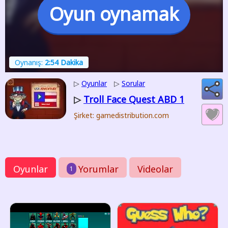
Oyun oynamak
Oynanış:
2:54 Dakika
▷
Oyunlar
▷
Sorular
Troll Face Quest ABD 1
▷
Şirket: gamedistribution.com
Oyunlar
Yorumlar
Videolar
1