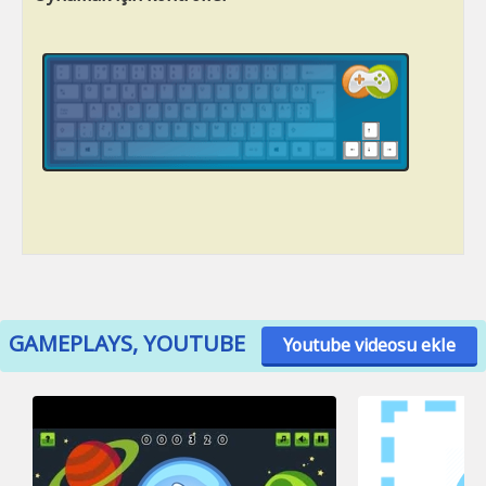
GAMEPLAYS, YOUTUBE
Youtube videosu ekle