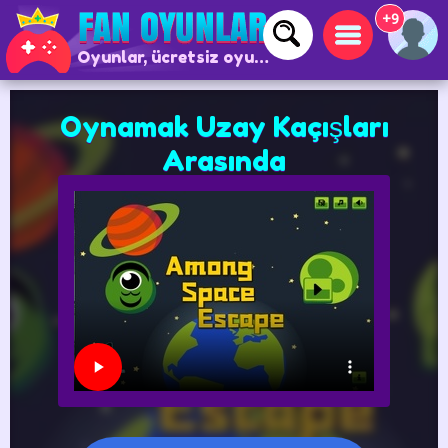
+9
Oyunlar, ücretsiz oyunlar ve çevrimiçi oyunlar
Oynamak Uzay Kaçışları
Arasında