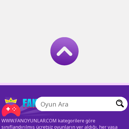
WWW.FANOYUNLAR.COM kategorilere göre
sınıflandırılmış ücretsiz oyunların yer aldığı, her yaşa