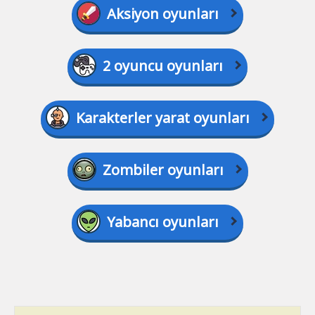
Aksiyon oyunları
2 oyuncu oyunları
Karakterler yarat oyunları
Zombiler oyunları
Yabancı oyunları