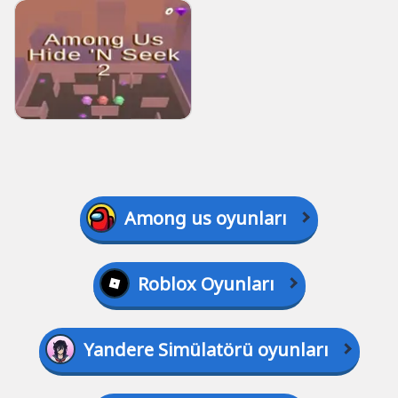
Among us oyunları
Roblox Oyunları
Yandere Simülatörü oyunları