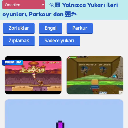
🏃🏢 Yalnızca Yukarı İleri
oyunları, Parkour den 🌉🏞️
Zorluklar
Engel
Parkur
Zıplamak
Sadece yukarı