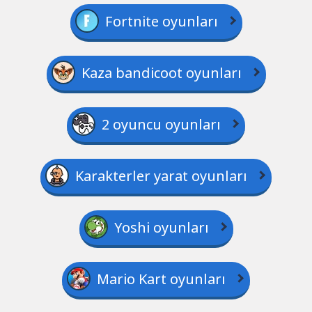
Fortnite oyunları
Kaza bandicoot oyunları
2 oyuncu oyunları
Karakterler yarat oyunları
Yoshi oyunları
Mario Kart oyunları