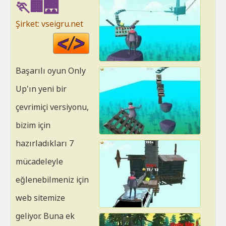
🏃🏢🌉
Şirket: vseigru.net
Code
HTML
Başarılı oyun Only
Up'ın yeni bir
çevrimiçi versiyonu,
bizim için
hazırladıkları 7
mücadeleyle
eğlenebilmeniz için
web sitemize
geliyor. Buna ek