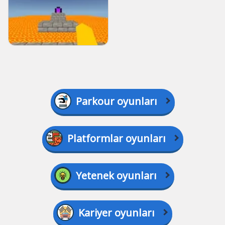
Parkour oyunları
Platformlar oyunları
Yetenek oyunları
Kariyer oyunları