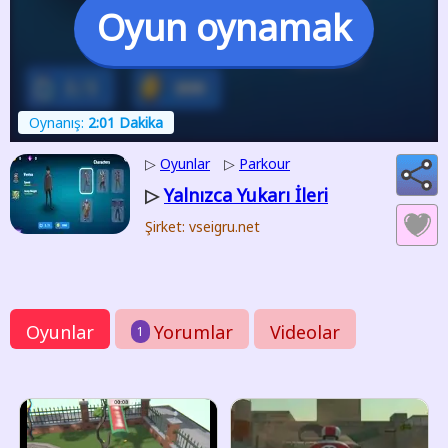
Oyun oynamak
Oynanış:
2:01 Dakika
▷
Oyunlar
▷
Parkour
Yalnızca Yukarı İleri
▷
Şirket: vseigru.net
Oyunlar
Yorumlar
Videolar
1