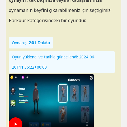
oynayın
, tek başınıza veya arkadaşlarınızla
oynamanın keyfini çıkarabilmeniz için seçtiğimiz
Parkour kategorisindeki bir oyundur.
Oynanış:
2:01 Dakika
Oyun yüklendi ve tarihle güncellendi: 2024-06-
20T11:36:22+00:00