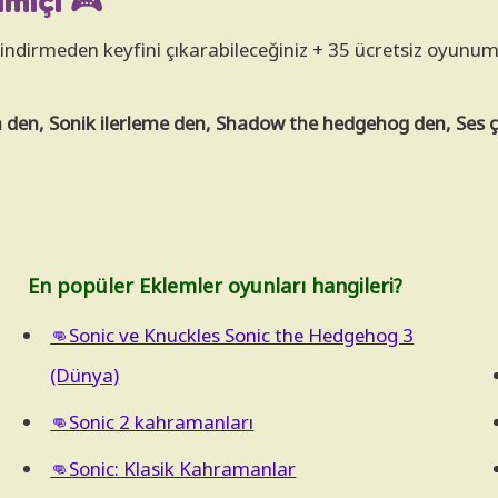
miçi 🎮
an indirmeden keyfini çıkarabileceğiniz + 35 ücretsiz oyunumu
en, Sonik ilerleme den, Shadow the hedgehog den, Ses çıl
En popüler Eklemler oyunları hangileri?
👊Sonic ve Knuckles Sonic the Hedgehog 3
(Dünya)
👊Sonic 2 kahramanları
👊Sonic: Klasik Kahramanlar