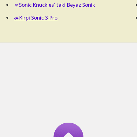
👊Sonic Knuckles' taki Beyaz Sonik
🦔Kirpi Sonic 3 Pro