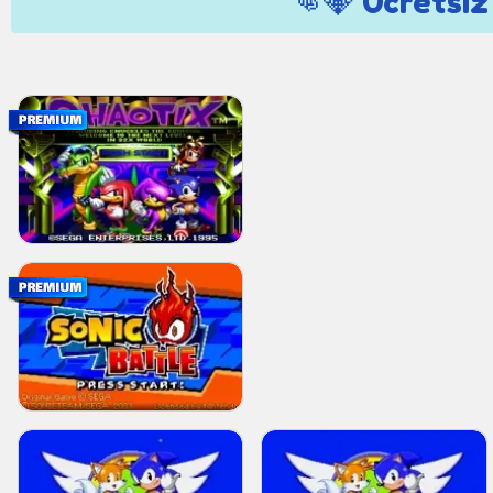
👊💎 Ücretsiz