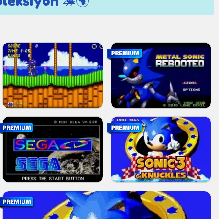
oleksiyon 🦔🌍