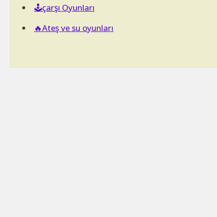
🕹️çarşı Oyunları
🔥Ateş ve su oyunları