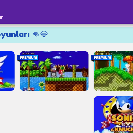
ar
yunları 👊💎