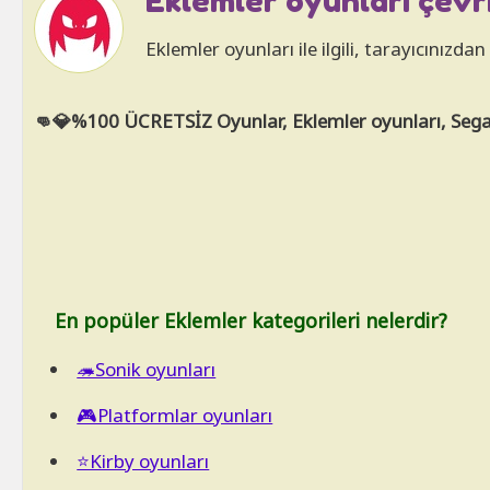
Eklemler oyunları çevri
Eklemler oyunları ile ilgili, tarayıcınızd
👊💎%100 ÜCRETSİZ Oyunlar, Eklemler oyunları, Sega d
En popüler Eklemler kategorileri nelerdir?
🦔Sonik oyunları
🎮Platformlar oyunları
⭐Kirby oyunları