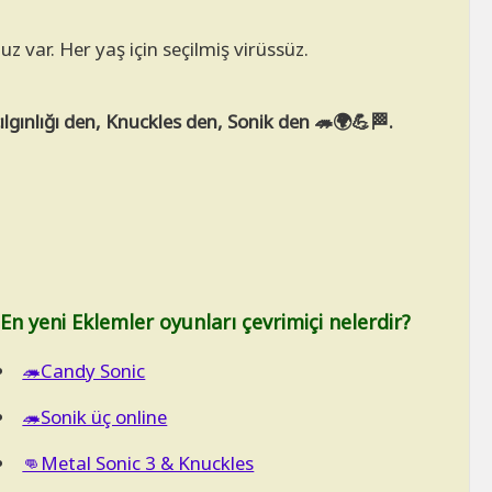
z var. Her yaş için seçilmiş virüssüz.
gınlığı den, Knuckles den, Sonik den 🦔🌍💪🏁.
En yeni Eklemler oyunları çevrimiçi nelerdir?
🦔Candy Sonic
🦔Sonik üç online
👊Metal Sonic 3 & Knuckles