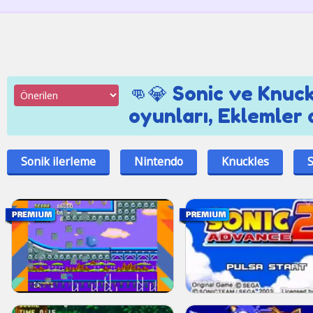
👊💎 Sonic ve Knuc
oyunları, Eklemler 
Sonik ilerleme
Nintendo
Knuckles