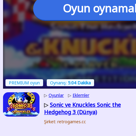
Oyun oynama
PREMIUM oyun
Oynanış:
5:04 Dakika
▷
Oyunlar
▷
Eklemler
Sonic ve Knuckles Sonic the
▷
Hedgehog 3 (Dünya)
Şirket: retrogames.cc