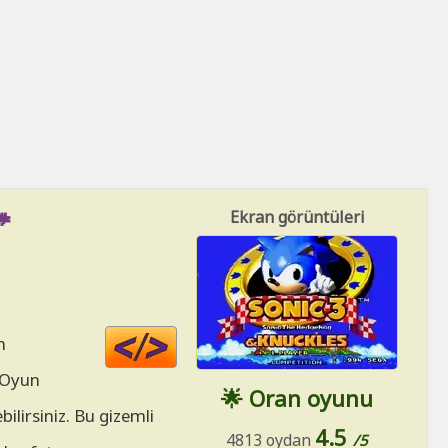

Ekran görüntüleri
Code
m
HTML
. Oyun
🌟 Oran oyunu
ilirsiniz. Bu gizemli
4.5
4813 oydan
/5