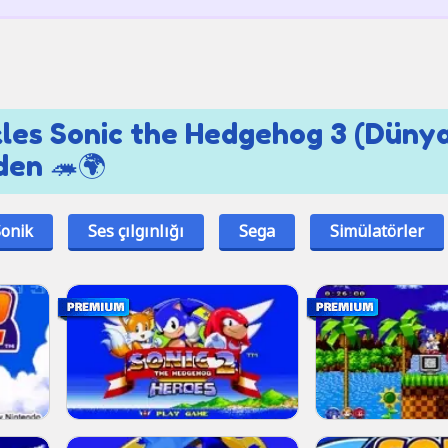
kles Sonic the Hedgehog 3 (Düny
den 🦔🌍
Sonik
Ses çılgınlığı
Sega
Simülatörler