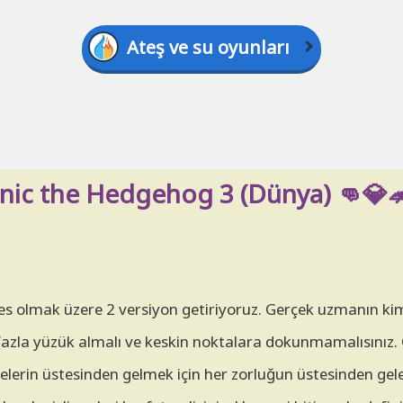
Ateş ve su oyunları
onic the Hedgehog 3 (Dünya) 👊💎
es olmak üzere 2 versiyon getiriyoruz. Gerçek uzmanın ki
n fazla yüzük almalı ve keskin noktalara dokunmamalısınız
lerin üstesinden gelmek için her zorluğun üstesinden geleb