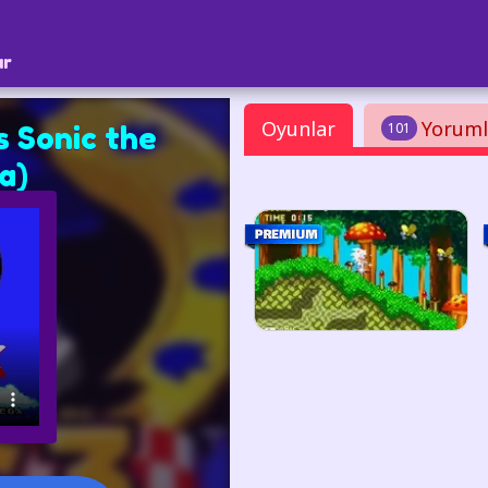
ar
Oyunlar
Yoruml
101
 Sonic the
a)