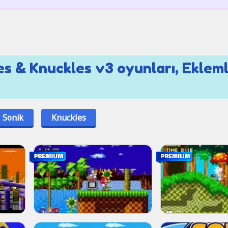
es & Knuckles v3 oyunları, Eklem
Sonik
Knuckles