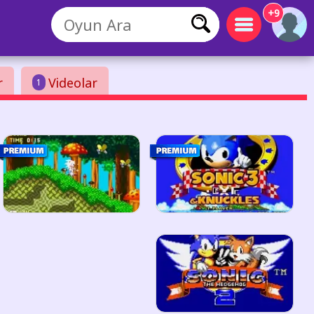
+9
r
Videolar
1