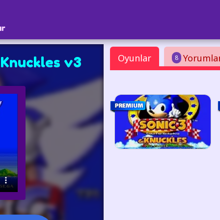
ar
Oyunlar
Yorumla
8
 Knuckles v3