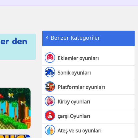
⚡ Benzer Kategoriler
ler den
Eklemler oyunları
Sonik oyunları
Platformlar oyunları
Kirby oyunları
çarşı Oyunları
Ateş ve su oyunları