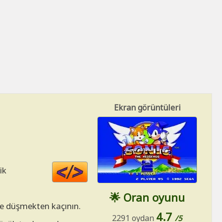
Ekran görüntüleri
Code
ik
HTML
🌟 Oran oyunu
ere düşmekten kaçının.
4.7
2291 oydan
/5