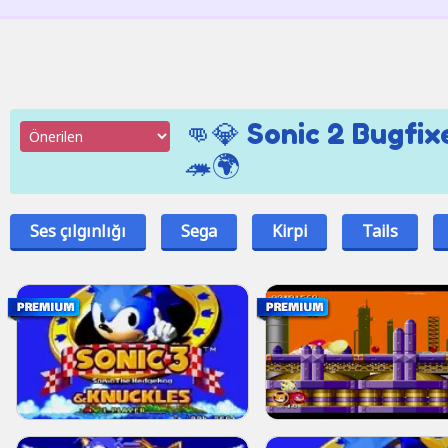
👊💎 Sonic 2 Bugfix
🦔🌍
Ses çılgınlığı
Sega
Kirpi
Tails