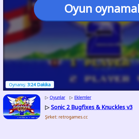
Oyun oynama
Oynanış:
3:24 Dakika
▷
Oyunlar
▷
Eklemler
Sonic 2 Bugfixes & Knuckles v3
▷
Şirket: retrogames.cc