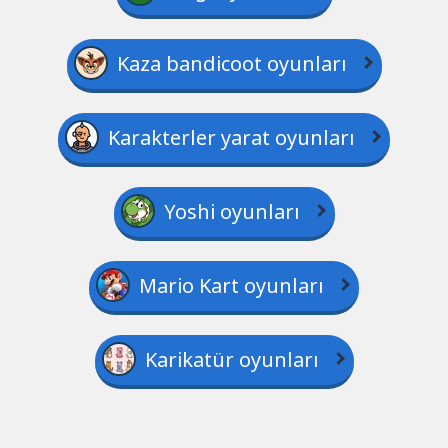
Kaza bandicoot oyunları
Karakterler yarat oyunları
Yoshi oyunları
Mario Kart oyunları
Karikatür oyunları