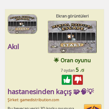
Ekran görüntüleri
Akıl
🌟 Oran oyunu
5
7 oydan
/5
hastanesinden kaçış 🧩🧠💡
Şirket: gamedistribution.com
Cod
Bu heyecan verici 3D korku oyununa