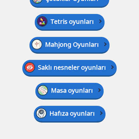
Tetris oyunları
Mahjong Oyunları
Saklı nesneler oyunları
Masa oyunları
Hafıza oyunları