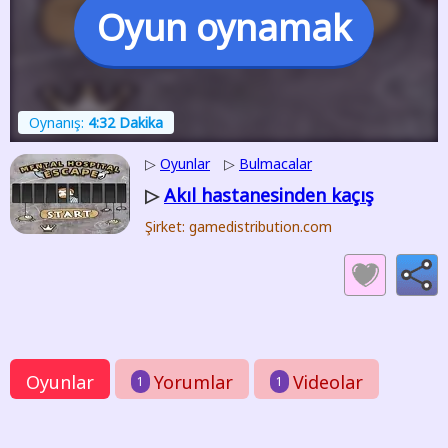
Oyun oynamak
Oynanış:
4:32 Dakika
▷
Oyunlar
▷
Bulmacalar
Akıl hastanesinden kaçış
▷
Şirket: gamedistribution.com
Oyunlar
Yorumlar
Videolar
1
1