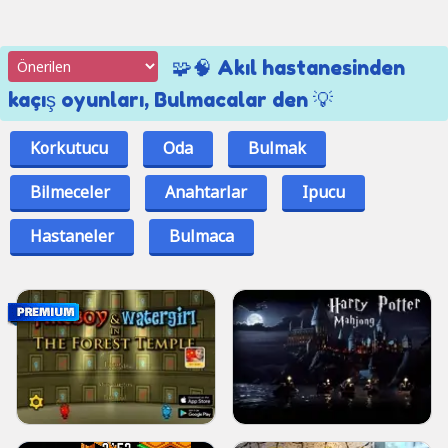
🧩🧠 Akıl hastanesinden
kaçış oyunları, Bulmacalar den 💡
Korkutucu
Oda
Bulmak
Bilmeceler
Anahtarlar
Ipucu
Hastaneler
Bulmaca