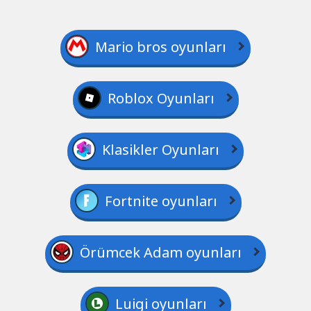
Mario bros oyunları
Roblox Oyunları
Klasikler Oyunları
Fortnite oyunları
Örümcek Adam oyunları
Luigi oyunları