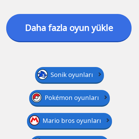
Daha fazla oyun yükle
Sonik oyunları
Pokémon oyunları
Mario bros oyunları