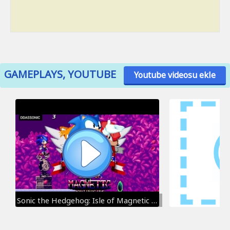
GAMEPLAYS, YOUTUBE
Youtube videosu ekle
Sonic the Hedgehog: Isle of Magnetic Artifacts (2022) Sonic, Tails & Knuckles | ✪ Sonic Hack