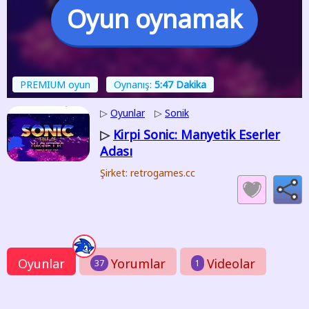
Oyun oynamak
PREMIUM oyun
Oynanış:
5:47 Dakika
▷
Oyunlar
▷
Sonik
Kirpi Sonic: Manyetik Eserler
▷
Adası
Şirket: retrogames.cc
Oyunlar
Yorumlar
Videolar
37
1