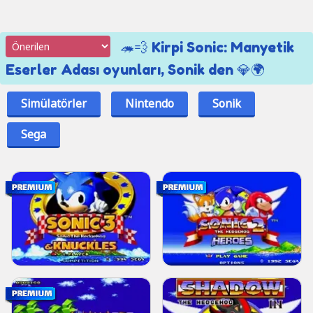
🦔💨 Kirpi Sonic: Manyetik
Eserler Adası oyunları, Sonik den 💎🌍
Simülatörler
Nintendo
Sonik
Sega