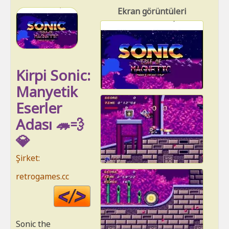
Ekran görüntüleri
Kirpi Sonic:
Manyetik
Eserler
Adası 🦔💨
💎
Şirket:
retrogames.cc
Code
HTML
Sonic the