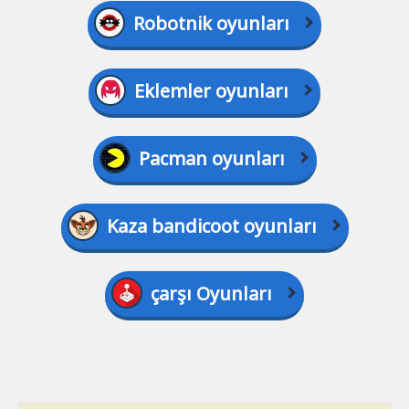
Robotnik oyunları
Eklemler oyunları
Pacman oyunları
Kaza bandicoot oyunları
çarşı Oyunları