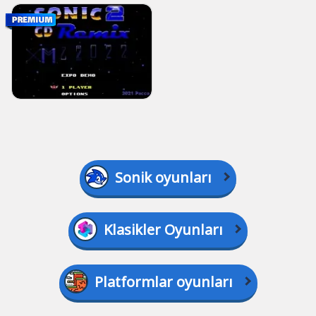
Sonik oyunları
Klasikler Oyunları
Platformlar oyunları