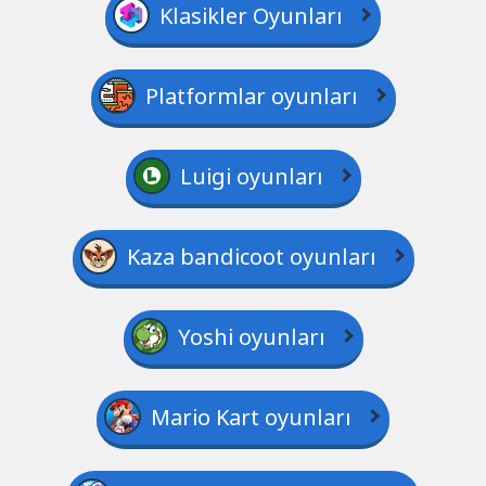
Klasikler Oyunları
Platformlar oyunları
Luigi oyunları
Kaza bandicoot oyunları
Yoshi oyunları
Mario Kart oyunları