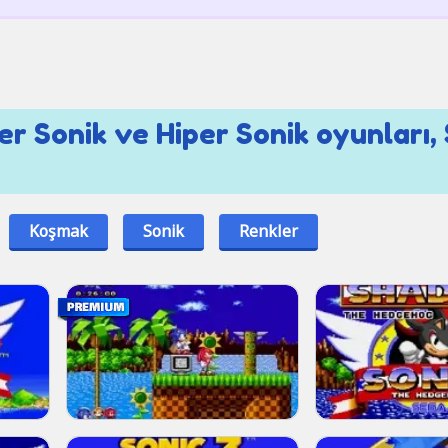
per Sonik ve Hiper Sonik oyunları,
Koşmak
Sonik
Renkler