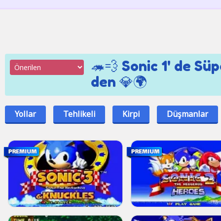
🦔💨 Sonic 1' de Sü
den 💎🌍
Yollar
Tehlikeli
Kirpi
Düşmanlar