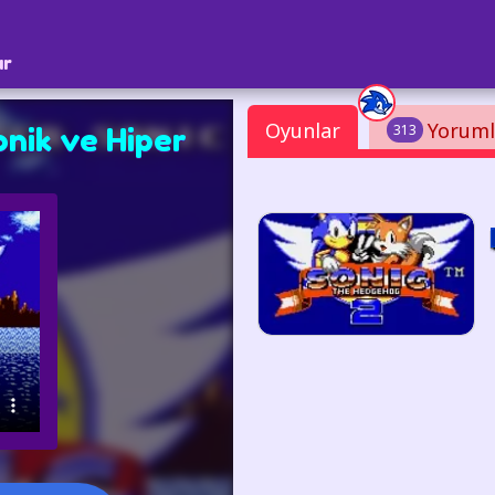
ar
Oyunlar
Yoruml
313
nik ve Hiper