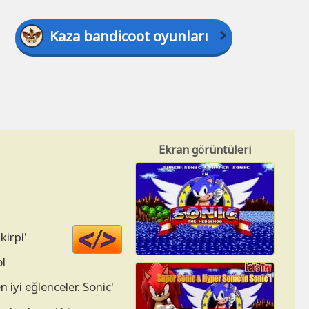
Kaza bandicoot oyunları
Ekran görüntüleri
Code
kirpi'
HTML
ol
 iyi eğlenceler. Sonic'