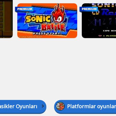
asikler Oyunları
Platformlar oyunlar