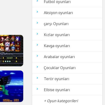
Futbol oyunları
Aksiyon oyunları
çarşı Oyunları
Kızlar oyunları
Kavga oyunları
Arabalar oyunları
Çocuklar Oyunları
Terör oyunları
Elbise oyunları
+ Oyun kategorileri