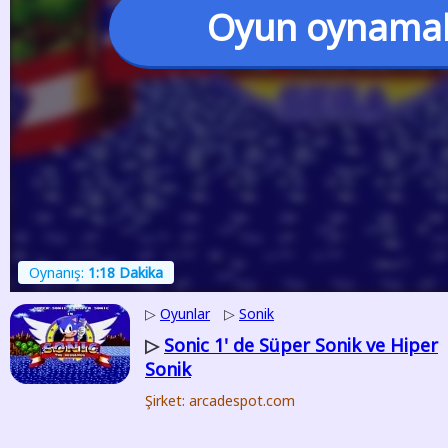
Oyun oynama
Oynanış:
1:18 Dakika
▷
Oyunlar
▷
Sonik
Sonic 1' de Süper Sonik ve Hiper
▷
Sonik
Şirket: arcadespot.com