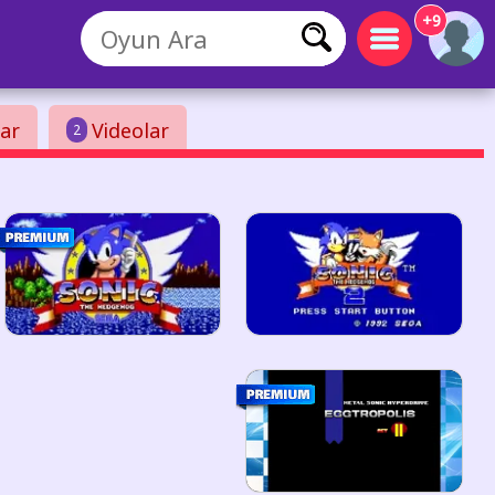
+9
ar
Videolar
2