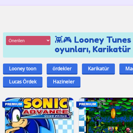
👾🎮 Looney Tunes 
oyunları, Karikatür
Looney toon
ördekler
Karikatür
Ma
Lucas Ördek
Hazineler