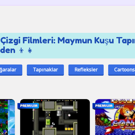
Çizgi Filmleri: Maymun Kuşu Tapı
 den 👦👧
ğaralar
Tapınaklar
Refleksler
Cartoons