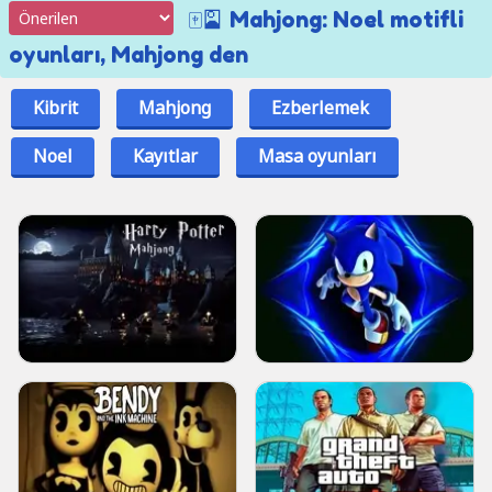
🀄🎴 Mahjong: Noel motifli
oyunları, Mahjong den
Kibrit
Mahjong
Ezberlemek
Noel
Kayıtlar
Masa oyunları