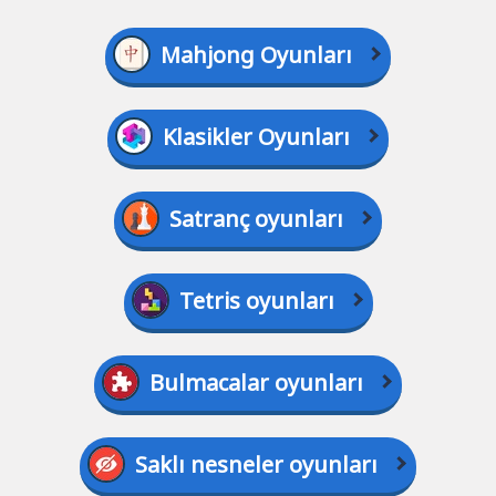
Mahjong Oyunları
Klasikler Oyunları
Satranç oyunları
Tetris oyunları
Bulmacalar oyunları
Saklı nesneler oyunları