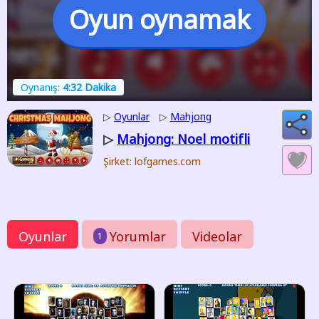
Oyun oynamak
Oynanış:
4:32 Dakika
▷
Oyunlar
▷
Mahjong
Mahjong: Noel motifli
▷
Şirket: lofgames.com
Oyunlar
Yorumlar
Videolar
1