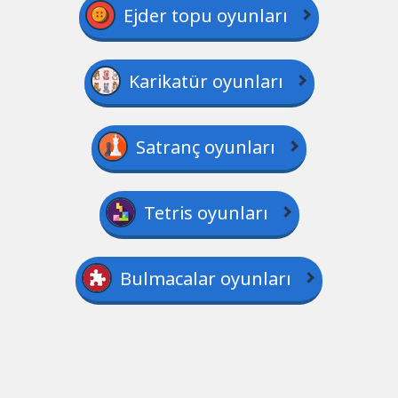
Ejder topu oyunları
Karikatür oyunları
Satranç oyunları
Tetris oyunları
Bulmacalar oyunları