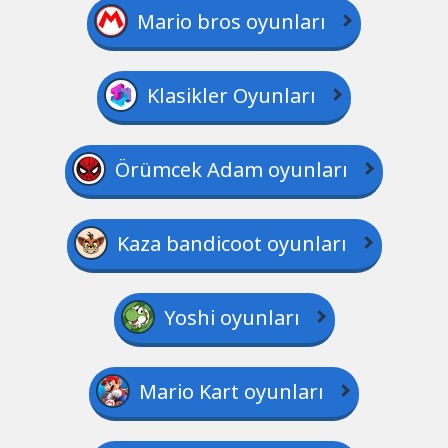
Mario bros oyunları
Klasikler Oyunları
Örümcek Adam oyunları
Kaza bandicoot oyunları
Yoshi oyunları
Mario Kart oyunları