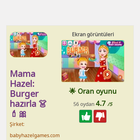
Ekran görüntüleri
Mama
Hazel:
🌟 Oran oyunu
Burger
hazırla 👗
4.7
56 oydan
/5
💄🎀
Şirket:
babyhazelgames.com