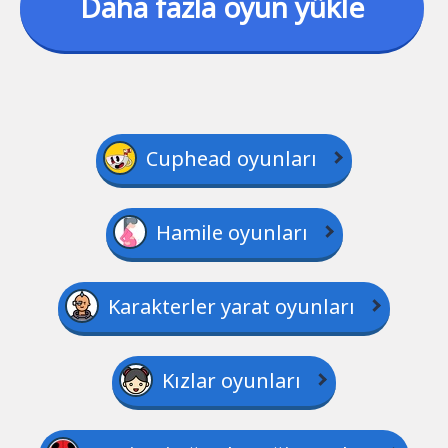
Daha fazla oyun yükle
Cuphead oyunları
Hamile oyunları
Karakterler yarat oyunları
Kızlar oyunları