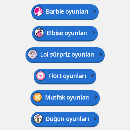
Barbie oyunları
Elbise oyunları
Lol sürpriz oyunları
Flört oyunları
Mutfak oyunları
Düğün oyunları