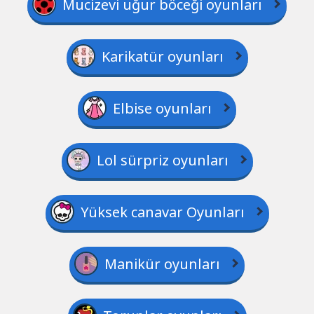
Mucizevi uğur böceği oyunları
Karikatür oyunları
Elbise oyunları
Lol sürpriz oyunları
Yüksek canavar Oyunları
Manikür oyunları