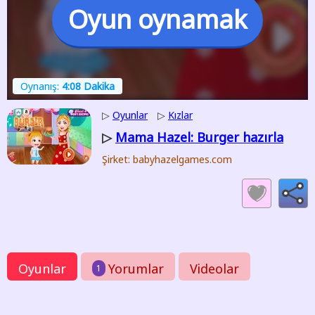
Oyun oynamak
Oynanış:
4:08 Dakika
▷
Oyunlar
▷
Kızlar
Mama Hazel: Burger hazırla
▷
Şirket: babyhazelgames.com
Oyunlar
Yorumlar
Videolar
1