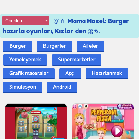
👗💄 Mama Hazel: Burger
hazırla oyunları, Kızlar den 🎀👠
Burger
Burgerler
Aileler
Yemek yemek
Süpermarketler
Grafik maceralar
Aşçı
Hazırlanmak
Simülasyon
Android