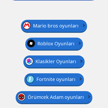
Mario bros oyunları
Roblox Oyunları
Klasikler Oyunları
Fortnite oyunları
Örümcek Adam oyunları