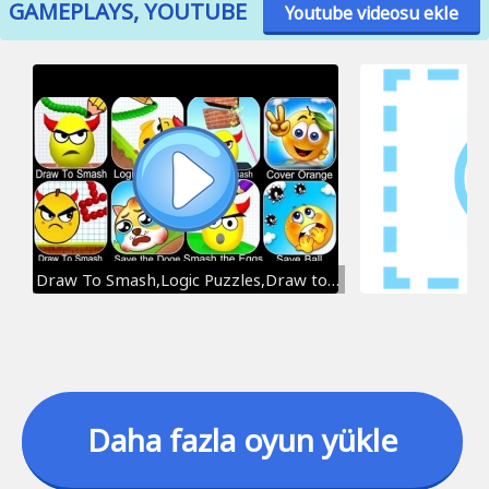
GAMEPLAYS, YOUTUBE
Youtube videosu ekle
Draw To Smash,Logic Puzzles,Draw to Crash,Draw 2 Break,Smash Puzzle Games,Save the Doge,Save Ball
Daha fazla oyun yükle