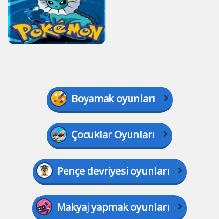
Boyamak oyunları
Çocuklar Oyunları
Pençe devriyesi oyunları
Makyaj yapmak oyunları