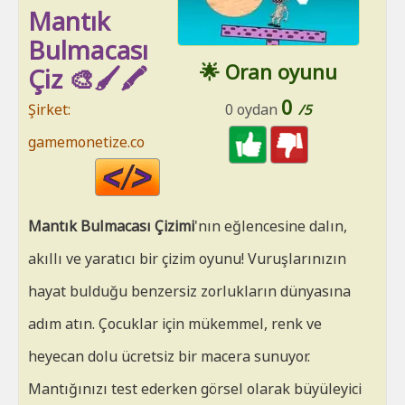
Mantık
Bulmacası
🌟 Oran oyunu
Çiz 🎨🖌️🖍️
0
Şirket:
0 oydan
/5
gamemonetize.co
Code
HTML
Mantık Bulmacası Çizimi
'nın eğlencesine dalın,
akıllı ve yaratıcı bir çizim oyunu! Vuruşlarınızın
hayat bulduğu benzersiz zorlukların dünyasına
adım atın. Çocuklar için mükemmel, renk ve
heyecan dolu ücretsiz bir macera sunuyor.
Mantığınızı test ederken görsel olarak büyüleyici