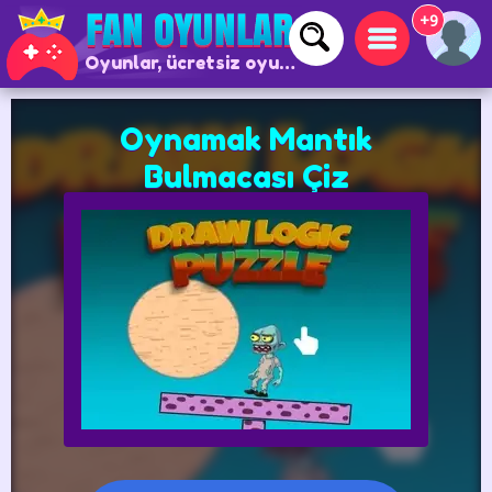
+9
Oyunlar, ücretsiz oyunlar ve çevrimiçi oyunlar
Oynamak Mantık
Bulmacası Çiz