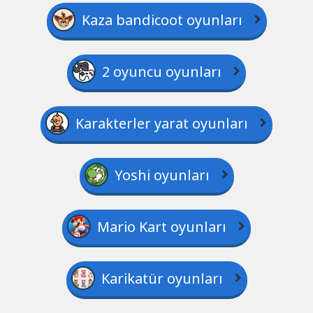
Kaza bandicoot oyunları
2 oyuncu oyunları
Karakterler yarat oyunları
Yoshi oyunları
Mario Kart oyunları
Karikatür oyunları