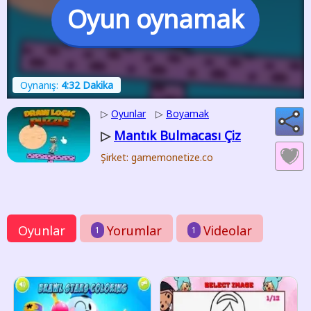
Oyun oynamak
Oynanış:
4:32 Dakika
▷
Oyunlar
▷
Boyamak
Mantık Bulmacası Çiz
▷
Şirket: gamemonetize.co
Oyunlar
Yorumlar
Videolar
1
1