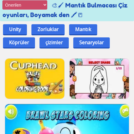
🎨🖌️ Mantık Bulmacası Çiz
oyunları, Boyamak den 🖍️📒
Unity
Zorluklar
Mantık
Köprüler
çizimler
Senaryolar