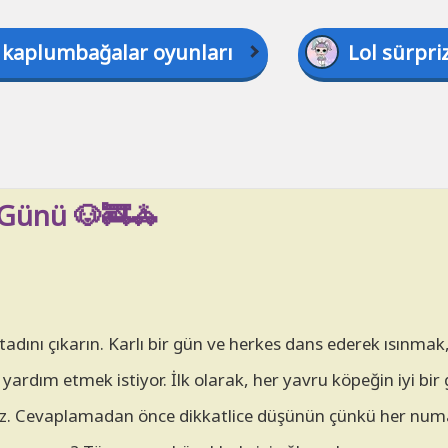
 kaplumbağalar oyunları
Lol sürpri
 Günü 🐶🚒🚓
adını çıkarın. Karlı bir gün ve herkes dans ederek ısınmak
yardım etmek istiyor. İlk olarak, her yavru köpeğin iyi bir 
iniz. Cevaplamadan önce dikkatlice düşünün çünkü her numa