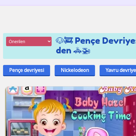
🐶🚒 Pençe Devriyes
den 🚓🚁
Pençe devriyesi
Nickelodeon
Yavru devriye