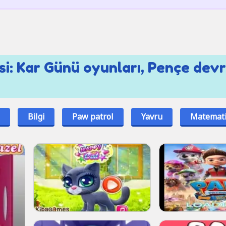
i: Kar Günü oyunları, Pençe devr
Bilgi
Paw patrol
Yavru
Matemat