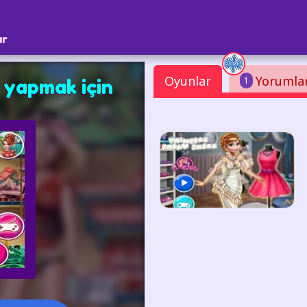
ar
Oyunlar
Yorumla
1
yapmak için