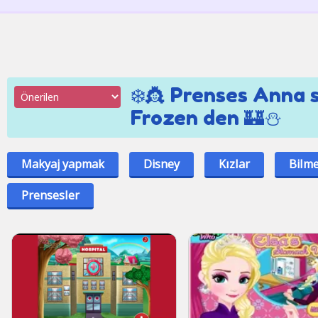
❄️👸 Prenses Anna s
Frozen den 🏰⛄
Makyaj yapmak
Disney
Kızlar
Bilm
Prensesler