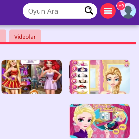
+9
r
Videolar