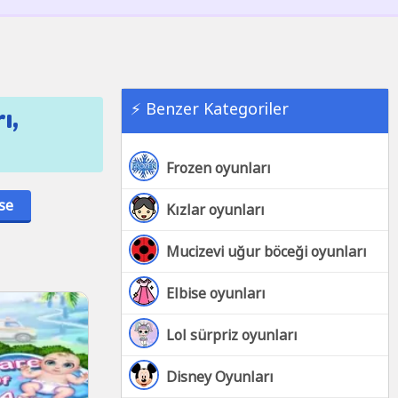
⚡ Benzer Kategoriler
ı,
Frozen oyunları
se
Kızlar oyunları
Mucizevi uğur böceği oyunları
Elbise oyunları
Lol sürpriz oyunları
Disney Oyunları