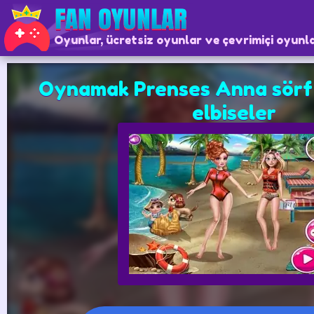
Oyunlar, ücretsiz oyunlar ve çevrimiçi oyunl
Oynamak Prenses Anna sörf 
elbiseler