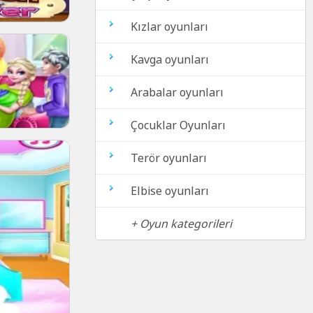
Kızlar oyunları
Kavga oyunları
Arabalar oyunları
Çocuklar Oyunları
Terör oyunları
Elbise oyunları
+ Oyun kategorileri