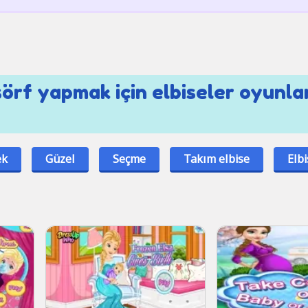
örf yapmak için elbiseler oyunlar
ek
Güzel
Seçme
Takım elbise
Elbi