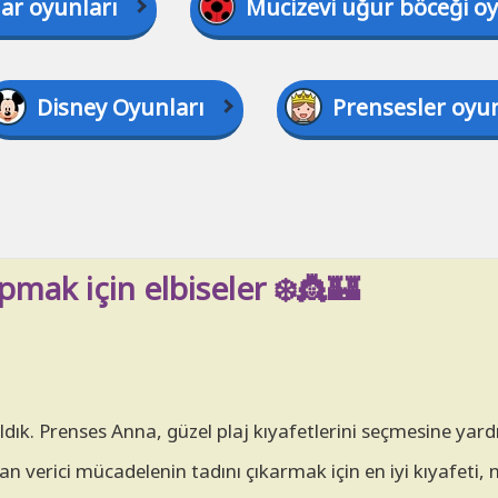
lar oyunları
Mucizevi uğur böceği oy
Disney Oyunları
Prensesler oyun
mak için elbiseler ❄️👸🏰
dık. Prenses Anna, güzel plaj kıyafetlerini seçmesine yar
an verici mücadelenin tadını çıkarmak için en iyi kıyafeti,