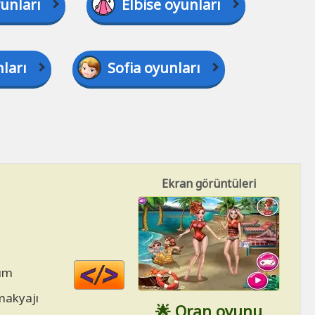
unları
Elbise oyunları
ları
Sofia oyunları
Ekran görüntüleri
Code
dım
HTML
 makyajı
🌟 Oran oyunu