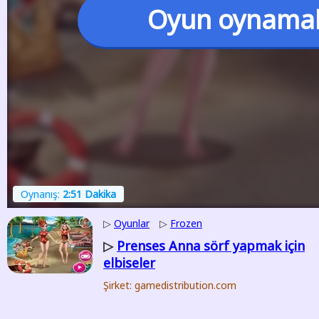
Oyun oynama
Oynanış:
2:51 Dakika
▷
Oyunlar
▷
Frozen
Prenses Anna sörf yapmak için
▷
elbiseler
Şirket: gamedistribution.com