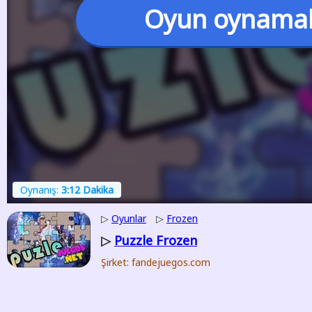
Oyun oynama
Oynanış:
3:12 Dakika
▷
Oyunlar
▷
Frozen
Puzzle Frozen
▷
Şirket: fandejuegos.com