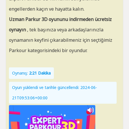
engellerden kaçın ve hayatta kalın.
Uzman Parkur 3D oyununu indirmeden ücretsiz
oynayın
, tek başınıza veya arkadaşlarınızla
oynamanın keyfini çıkarabilmeniz için seçtiğimiz
Parkour kategorisindeki bir oyundur.
Oynanış:
2:21 Dakika
Oyun yüklendi ve tarihle güncellendi: 2024-06-
21T09:53:06+00:00