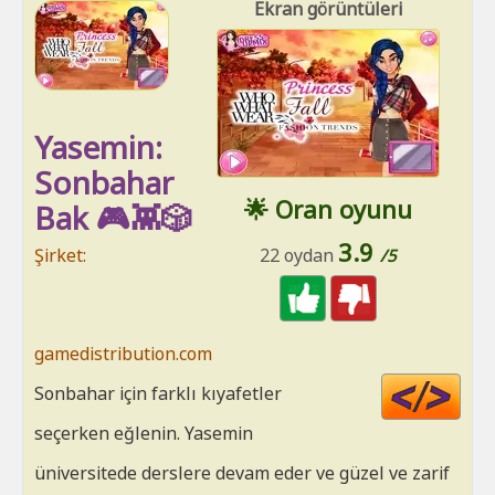
Ekran görüntüleri
Yasemin:
Sonbahar
🌟 Oran oyunu
Bak 🎮👾🎲
3.9
Şirket:
22 oydan
/5
gamedistribution.com
Cod
Sonbahar için farklı kıyafetler
HT
seçerken eğlenin. Yasemin
üniversitede derslere devam eder ve güzel ve zarif