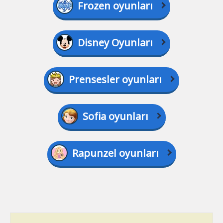
Frozen oyunları
Disney Oyunları
Prensesler oyunları
Sofia oyunları
Rapunzel oyunları