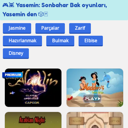
🎮👾 Yasemin: Sonbahar Bak oyunları,
Yasemin den 🎲🃏
Jasmine
Parçalar
Zarif
Hazırlanmak
Bulmak
Elbise
Disney