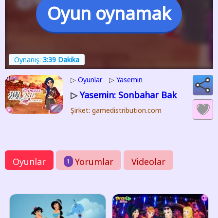
Oyun oynamak
Oynanış:
3:39 Dakika
▷
Oyunlar
▷
Yasemin
Yasemin: Sonbahar Bak
▷
Şirket: gamedistribution.com
Oyunlar
Yorumlar
Videolar
1