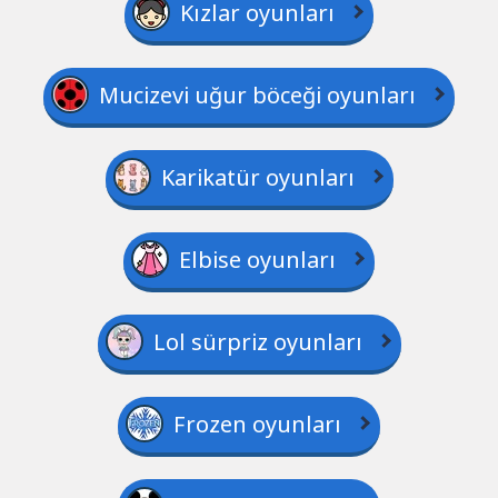
Kızlar oyunları
Mucizevi uğur böceği oyunları
Karikatür oyunları
Elbise oyunları
Lol sürpriz oyunları
Frozen oyunları