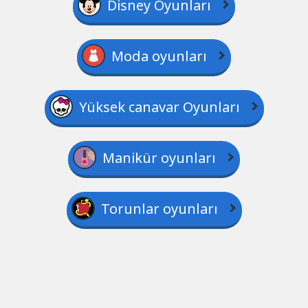
Disney Oyunları
Moda oyunları
Yüksek canavar Oyunları
Manikür oyunları
Torunlar oyunları