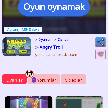
Oyun oynamak
Oynanış:
4:39 Dakika
▷
Oyunlar
▷
Disney
Angry Troll
▷
Şirket: gamemonetize.com
Oyunlar
Yorumlar
Videolar
1