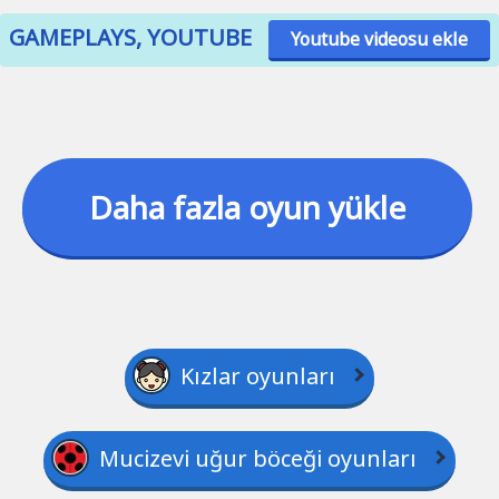
GAMEPLAYS, YOUTUBE
Youtube videosu ekle
Daha fazla oyun yükle
Kızlar oyunları
Mucizevi uğur böceği oyunları