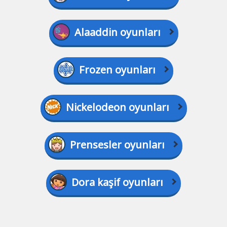
Alaaddin oyunları
Frozen oyunları
Nickelodeon oyunları
Prensesler oyunları
Dora kaşif oyunları