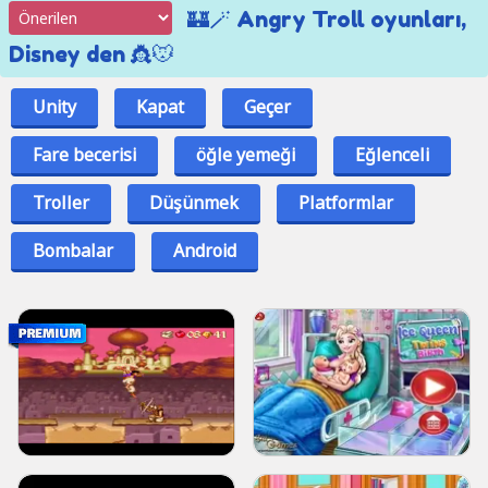
🏰🪄 Angry Troll oyunları,
Disney den 👸🐭
Unity
Kapat
Geçer
Fare becerisi
öğle yemeği
Eğlenceli
Troller
Düşünmek
Platformlar
Bombalar
Android