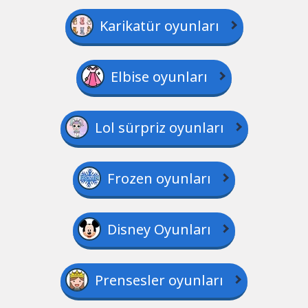
Karikatür oyunları
Elbise oyunları
Lol sürpriz oyunları
Frozen oyunları
Disney Oyunları
Prensesler oyunları