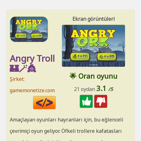
Ekran görüntüleri
Angry Troll
🏰🪄👸
🌟 Oran oyunu
Şirket:
3.1
21 oydan
/5
gamemonetize.com
Code
HTML
Amaçlayan oyunları hayranları için, bu eğlenceli
çevrimiçi oyun geliyor. Öfkeli trollere kafatasları