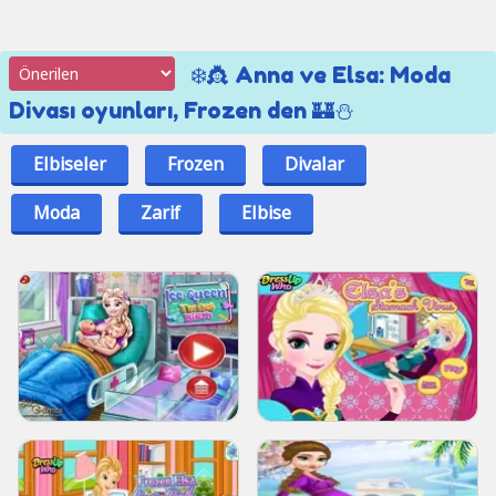
❄️👸 Anna ve Elsa: Moda
Divası oyunları, Frozen den 🏰⛄
Elbiseler
Frozen
Divalar
Moda
Zarif
Elbise