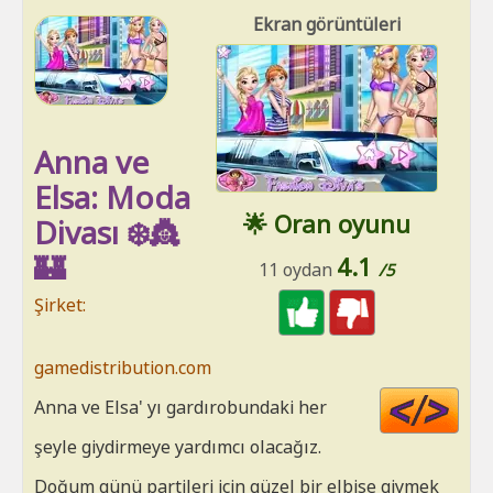
Ekran görüntüleri
Anna ve
Elsa: Moda
🌟 Oran oyunu
Divası ❄️👸
🏰
4.1
11 oydan
/5
Şirket:
gamedistribution.com
Cod
Anna ve Elsa' yı gardırobundaki her
HT
şeyle giydirmeye yardımcı olacağız.
Doğum günü partileri için güzel bir elbise giymek