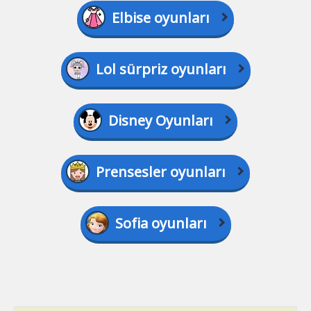
Elbise oyunları
Lol sürpriz oyunları
Disney Oyunları
Prensesler oyunları
Sofia oyunları