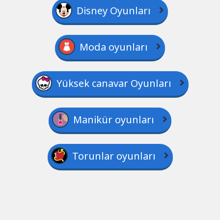
Disney Oyunları
Moda oyunları
Yüksek canavar Oyunları
Manikür oyunları
Torunlar oyunları