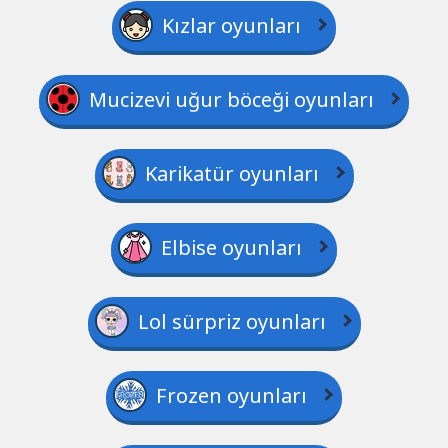
Kızlar oyunları
Mucizevi uğur böceği oyunları
Karikatür oyunları
Elbise oyunları
Lol sürpriz oyunları
Frozen oyunları