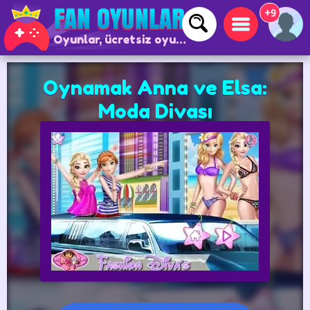
+9
Oyunlar, ücretsiz oyunlar ve çevrimiçi oyunlar
Oynamak Anna ve Elsa:
Moda Divası