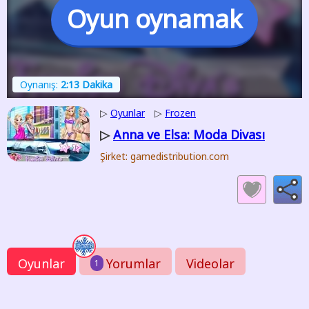
Oyun oynamak
Oynanış:
2:13 Dakika
▷
Oyunlar
▷
Frozen
Anna ve Elsa: Moda Divası
▷
Şirket: gamedistribution.com
Oyunlar
Yorumlar
Videolar
1