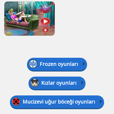
Frozen oyunları
Kızlar oyunları
Mucizevi uğur böceği oyunları